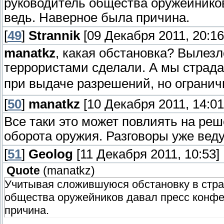
руководитель общества оружейников
ведь. Наверное была причина.
[
49
]
Strannik
[09 Декабря 2011, 20:16
manatkz
, какая обстановка? Вылезл
террористами сделали. А мы страда
при выдаче разрешений, но огранич
[
50
]
manatkz
[10 Декабря 2011, 14:01
Все таки это может повлиять на реш
оборота оружия. Разговоры уже веду
[
51
]
Geolog
[11 Декабря 2011, 10:53]
Quote
(
manatkz
)
Учитывая сложившуюся обстановку в стран
общества оружейников давал пресс конфе
причина.