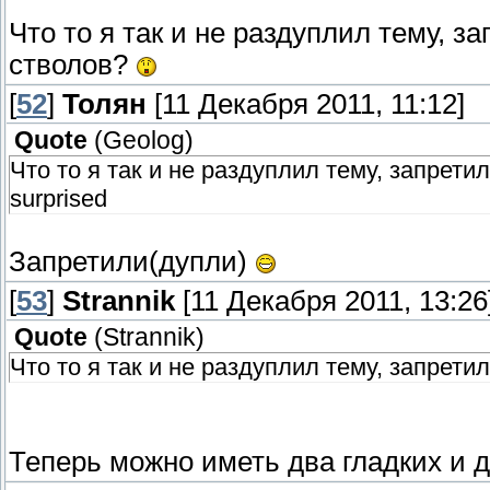
Что то я так и не раздуплил тему, з
стволов?
[
52
]
Толян
[11 Декабря 2011, 11:12]
Quote
(
Geolog
)
Что то я так и не раздуплил тему, запрети
surprised
Запретили(дупли)
[
53
]
Strannik
[11 Декабря 2011, 13:26
Quote
(
Strannik
)
Что то я так и не раздуплил тему, запрети
Теперь можно иметь два гладких и д