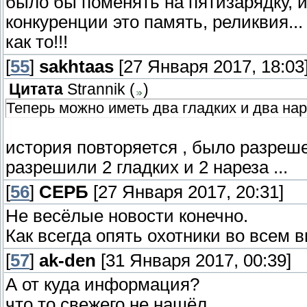
было бы поменять на пятизарядку, иж
конкуренции это память, реликвия... 
как то!!!
[
55
]
sakhtaas
[27 Января 2017, 18:03
Цитата
Strannik
(
)
Теперь можно иметь два гладких и два нар
история повторяется , было разрешен
разрешили 2 гладких и 2 нареза ...
[
56
]
СЕРБ
[27 Января 2017, 20:31]
Не весёлые новости конечно.
Как всегда опять охотники во всем 
[
57
]
ak-den
[31 Января 2017, 00:39]
А от куда информация?
что то свежего не нашёл