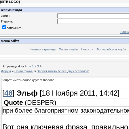
[
SITE LOGO
]
Форма входа
Логин:
Пароль:
запомнить
Забыл
Меню сайта
Главная страница
Форум клуба
Новости
Фотоальбомы клуба
Страница
4
из
4
«
1
2
3
4
Форум
»
Наши ружья.
»
Запрет иметь более двух "стволов"
Запрет иметь более двух "стволов"
[
46
]
Эльф
[18 Ноября 2011, 14:42]
Quote
(
DESPER
)
при более благоприятном законодательно
Вот она ключевая фраза, правильн