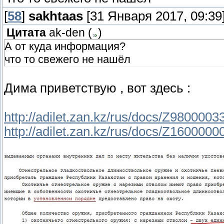
[
58
]
sakhtaas
[31 Января 2017, 09:39
Цитата
ak-den
(
)
А от куда информация?
что то свежего не нашёл
Дима приветствую , вот здесь :
http://adilet.zan.kz/rus/docs/Z9800003
http://adilet.zan.kz/rus/docs/Z160000