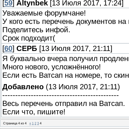
[
59
]
Altynbek
[13 Июля 2017, 17:24]
Уважаемые форумчане!
У кого есть перечень документов на
Поделитесь инфой.
Срок подходит(
[
60
]
СЕРБ
[13 Июля 2017, 21:11]
Я буквально вчера получил продлен
Много нового, усложнённого!
Если есть Ватсап на номере, то скин
Добавлено
(13 Июля 2017, 21:11)
---------------------------------------------
Весь перечень отправил на Ватсап.
Если что, пишите!
Страница
4
из
4
«
1
2
3
4