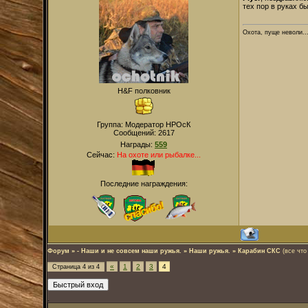
тех пор в руках б
Охота, пуще неволи...
H&F полковник
Группа: Модератор НРОсК
Сообщений:
2617
Награды:
559
Сейчас:
На охоте или рыбалке...
Последние награждения:
Форум
»
- Наши и не совсем наши ружья.
»
Наши ружья.
»
Карабин СКС
(все что
«
1
2
3
4
Страница
4
из
4
.