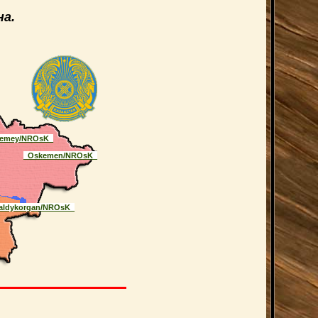
а.
emey/NROsK_
_Oskemen/NROsK_
aldykorgan/NROsK_