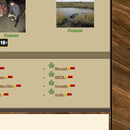
[
Рыбалка
]
[
Рыбалка
]
Mercurii
mor
ШРЕК
nikovOleg
Strannik
l
АсеКе