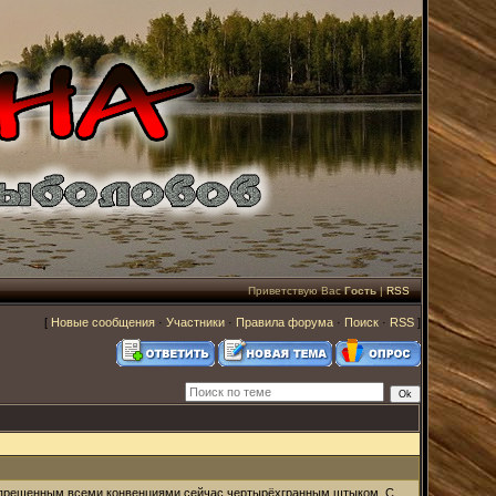
Приветствую Вас
Гость
|
RSS
[
Новые сообщения
·
Участники
·
Правила форума
·
Поиск
·
RSS
]
 с запрещенным всеми конвенциями сейчас чертырёхгранным штыком. C