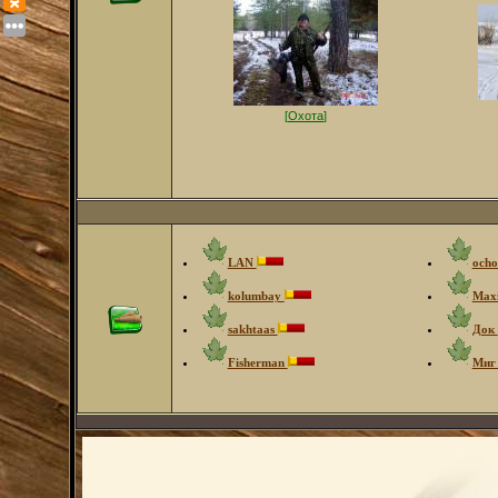
[
Охота
]
LAN
ocho
kolumbay
Max
sakhtaas
Док
Fisherman
Ми