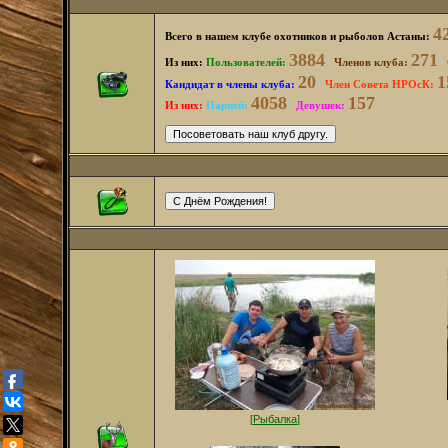
4
Всего в нашем клубе охотников и рыболов Астаны:
3884
271
Из них:
Пользователей
:
*
Членов клуба:
*
20
1
Кандидат в члены клуба:
*
Член Совета НРОсК:
4058
157
Из них:
Парней:
*
Девушек:
*
[
Рыбалка
]