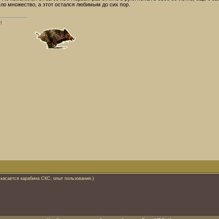
ыло множество, а этот остался любимым до сих пор.
!
 касается карабина СКС, опыт пользования.)