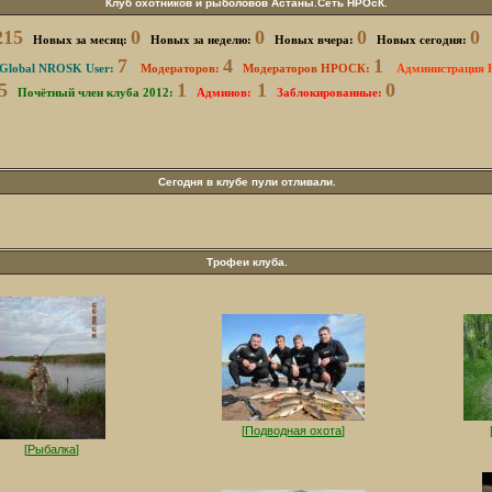
Клуб охотников и рыболовов Астаны.Сеть НРОсК.
215
0
0
0
0
*
Новых за месяц:
*
Новых за неделю:
*
Новых вчера:
*
Новых сегодня:
*
7
4
1
Global NROSK User:
*
Модераторов:
*
Модераторов НРОСК:
*
Администрация
5
1
1
0
*
Почётный член клуба 2012:
*
Админов:
*
Заблокированные
:
*
Сегодня в клубе пули отливали.
Трофеи клуба.
[
Подводная охота
]
[
Рыбалка
]