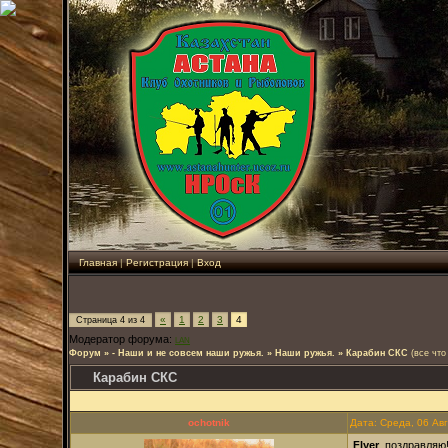
Главная
|
Регистрация
|
Вход
«
1
2
3
4
Страница
4
из
4
Модератор форума:
LAN
Форум
»
- Наши и не совсем наши ружья.
»
Наши ружья.
»
Карабин СКС
(все что
Карабин СКС
ochotnik
Дата: Среда, 06 Ав
Flyer
, поздравляю