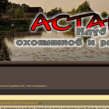
 касается карабина СКС, опыт пользования.)
густа 2014, 19:09 | Сообщение #
46
! Не изменился он за 60 лет. Первый раз он мне в руки попал в своё 30-летие, ещё