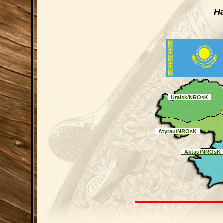
Н
_Uralsk/NROsK_
_Atyrau/NROsK_
_Aktau/NROsK