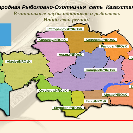
ародная
Рыболовно-
O
хотничья
сеть
Казахстан
Региональные клубы охотников и рыболовов.
Найди свой регион
!
_Petropavlovsk/NROsK_
_Kostanay/NROsK_
_Kokshetau/NROsK_
_Pavlodar/NROsK_
_Astana/NROsK_
_S
_Aktobe/NROsK_
_Karaganda/NROsK_
_T
_
_Kyzylorda/NROsK_
_Almaty/NROsK_
_Taraz/NROsK_
_Shymkent/NROsK_