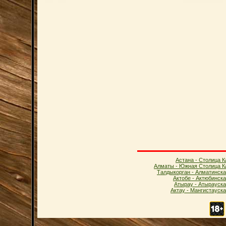
Астана - Столица К
Алматы - Южная Столица К
Талдыкорган - Алматинска
Актобе - Актюбинск
Атырау - Атырауска
Актау - Мангистауск