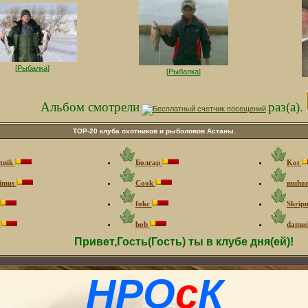
[
Рыбалка
]
[
Рыбалка
]
Альбом смотрели
раз(а).
ТOP-20 клуба охотников и рыболовов Астаны.
tnik
Болгар
Kot
imus
Cook
muho
fokc
Skrip
г
bob
damse
Привет,Гость(Гость) ты в клубе дня(ей)!
НРО
с
К