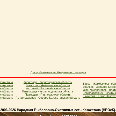
Для добавления необходима авторизация
азахстана
Караганда - Карагандинская область
Тараз - Жамбылская обл
азахстана
Кокшетау - Акмолинская область
Уральск - Западно-Казах
я область
Костанай - Костанайская область
Усть-Каменогорск - Вост
ая область
Кызылорда - Кызылординская область
Семипалатинск - Восточ
я область
Павлодар - Павлодарская область
Шымкент - Южно-Казахст
ая область
Петропавловск - Северо-Казахстанская область
2006-2026 Народная Рыболовно-Охотничья сеть Казахстана (НPOcК)