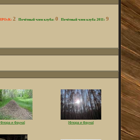
2
0
9
 НРОсК:
*
Почётный член клуба:
*
Почётный член клуба 2011:
*
[
Флора и Фауна
]
[
Флора и Фауна
]