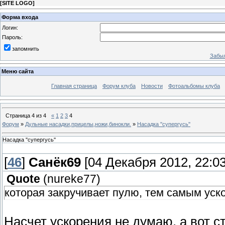
[
SITE LOGO
]
Форма входа
Логин:
Пароль:
запомнить
Забыл
Меню сайта
Главная страница
Форум клуба
Новости
Фотоальбомы клуба
Страница
4
из
4
«
1
2
3
4
Форум
»
Дульные насадки,прицелы,ножи,бинокли.
»
Насадка ''супергусь''
Насадка ''супергусь''
[
46
]
Санёк69
[04 Декабря 2012, 22:03
Quote
(
nureke77
)
которая закручивает пулю, тем самым уско
Насчет ускорения не думаю, а вот с