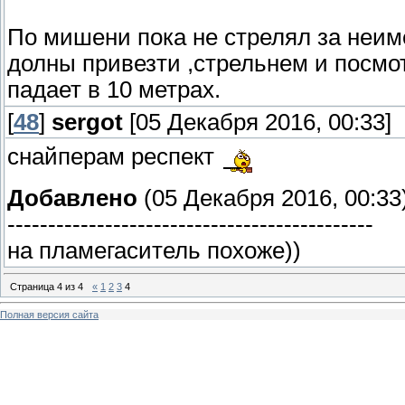
По мишени пока не стрелял за неи
долны привезти ,стрельнем и посмо
падает в 10 метрах.
[
48
]
sergot
[05 Декабря 2016, 00:33]
снайперам респект
Добавлено
(05 Декабря 2016, 00:33
---------------------------------------------
на пламегаситель похоже))
Страница
4
из
4
«
1
2
3
4
Полная версия сайта