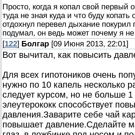
Просто, когда я копал свой первый о
туда не зная куда и что буду копать
отдохнул перевел дыхание покурил п
подумал, он ведь может почему я не 
[
122
]
Болгар
[09 Июня 2013, 22:01]
Вот вычитал, как повысить дав
Для всех гипотоников очень по
нужно по 10 капель несколько ра
следует курсом, но не больше 1
элеутерококк способствует пов
давления.Заварите себе чай кар
повышает давление.Сделайте ма
глаз, в ложбинке под носом и п