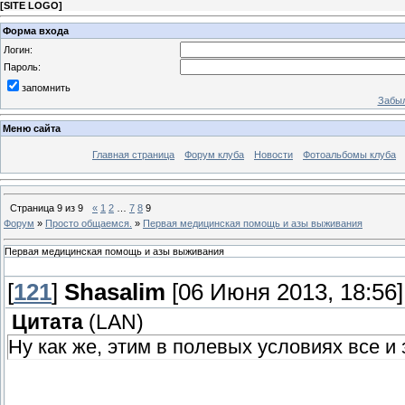
[
SITE LOGO
]
Форма входа
Логин:
Пароль:
запомнить
Забыл
Меню сайта
Главная страница
Форум клуба
Новости
Фотоальбомы клуба
Страница
9
из
9
«
1
2
…
7
8
9
Форум
»
Просто общаемся.
»
Первая медицинская помощь и азы выживания
Первая медицинская помощь и азы выживания
[
121
]
Shasalim
[06 Июня 2013, 18:56]
Цитата
(
LAN
)
Ну как же, этим в полевых условиях все и