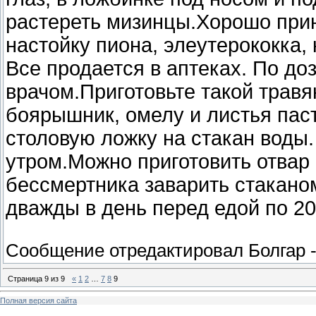
растереть мизинцы.Хорошо прин
настойку пиона, элеутерококка, 
Все продается в аптеках. По до
врачом.Приготовьте такой травя
боярышник, омелу и листья пас
столовую ложку на стакан воды.
утром.Можно приготовить отвар
бессмертника заварить стаканом
дважды в день перед едой по 20
Сообщение отредактировал
Болгар
Страница
9
из
9
«
1
2
…
7
8
9
Полная версия сайта