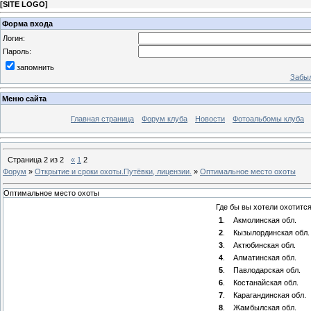
[
SITE LOGO
]
Форма входа
Логин:
Пароль:
запомнить
Забыл
Меню сайта
Главная страница
Форум клуба
Новости
Фотоальбомы клуба
Страница
2
из
2
«
1
2
Форум
»
Открытие и сроки охоты.Путёвки, лицензии.
»
Оптимальное место охоты
Оптимальное место охоты
Где бы вы хотели охотитс
1
.
Акмолинская обл.
2
.
Кызылординская обл.
3
.
Актюбинская обл.
4
.
Алматинская обл.
5
.
Павлодарская обл.
6
.
Костанайская обл.
7
.
Карагандинская обл.
8
.
Жамбылская обл.