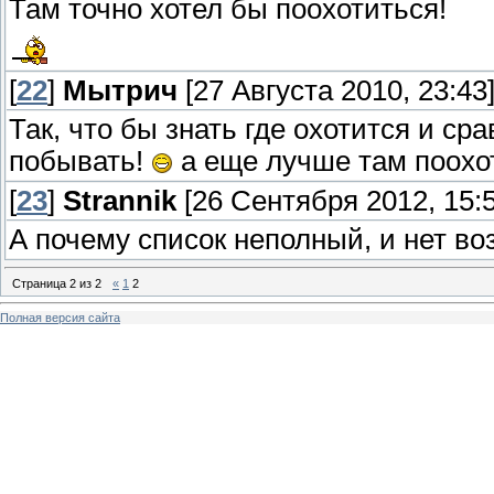
Там точно хотел бы поохотиться!
[
22
]
Мытрич
[27 Августа 2010, 23:43
Так, что бы знать где охотится и ср
побывать!
а еще лучше там поохо
[
23
]
Strannik
[26 Сентября 2012, 15:5
А почему список неполный, и нет в
Страница
2
из
2
«
1
2
Полная версия сайта