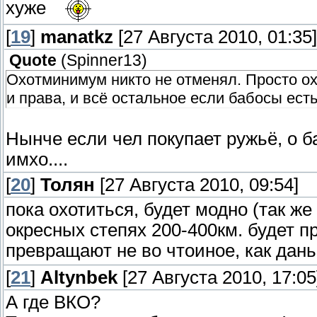
хуже
[
19
]
manatkz
[27 Августа 2010, 01:35]
Quote
(
Spinner13
)
Охотминимум никто не отменял. Просто ох
и права, и всё остальное если бабосы есть
Нынче если чел покупает ружьё, о ба
имхо....
[
20
]
Толян
[27 Августа 2010, 09:54]
пока охотиться, будет модно (так же 
окресных степях 200-400км. будет п
превращают не во чтоиное, как дан
[
21
]
Altynbek
[27 Августа 2010, 17:05
А где ВКО?