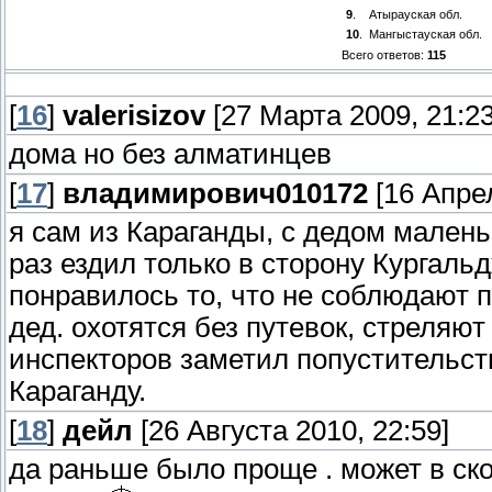
9
.
Атырауская обл.
10
.
Мангыстауская обл.
Всего ответов:
115
[
16
]
valerisizov
[27 Марта 2009, 21:23
дома но без алматинцев
[
17
]
владимирович010172
[16 Апрел
я сам из Караганды, с дедом малень
раз ездил только в сторону Кургаль
понравилось то, что не соблюдают 
дед. охотятся без путевок, стреляют
инспекторов заметил попустительств
Караганду.
[
18
]
дейл
[26 Августа 2010, 22:59]
да раньше было проще . может в ск