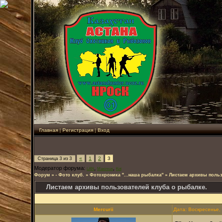
Главная
|
Регистрация
|
Вход
«
1
2
3
Страница
3
из
3
Модератор форума:
,
,
LAN
Maximus
Kot
Форум
»
- Фото клуб.
»
Фотохроника ''...наша рыбалка''
»
Листаем архивы польз
Листаем архивы пользователей клуба о рыбалке.
Mercurii
Дата: Воскресенье,