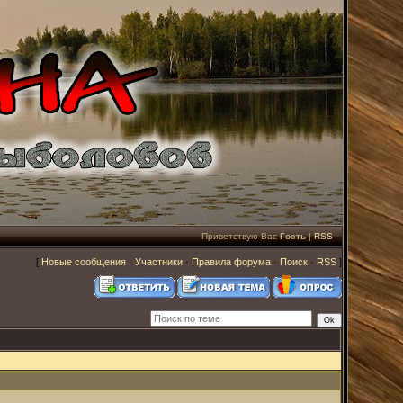
Приветствую Вас
Гость
|
RSS
[
Новые сообщения
·
Участники
·
Правила форума
·
Поиск
·
RSS
]