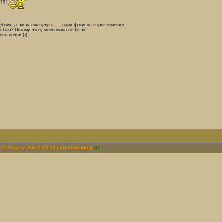
т!!!
бник, а лишь тока учусь...., пару фокусов я уже отмочил.
 был? Потому что у меня жыпа не было.
еть начну:)))
 19 Августа 2012, 23:12 | Сообщение #
32