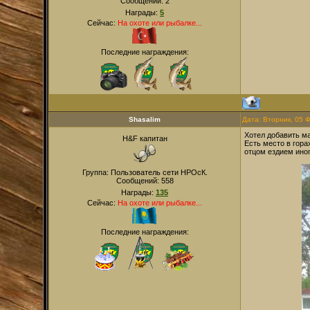
Сообщений:
2
Награды:
5
Сейчас:
На охоте или рыбалке...
Последние награждения:
Shasalim
Дата: Вторник, 05 
Хотел добавить ма
H&F капитан
Есть место в гора
отцом ездием иног
Группа: Пользователь сети НРОсК.
Сообщений:
558
Награды:
135
Сейчас:
На охоте или рыбалке...
Последние награждения: