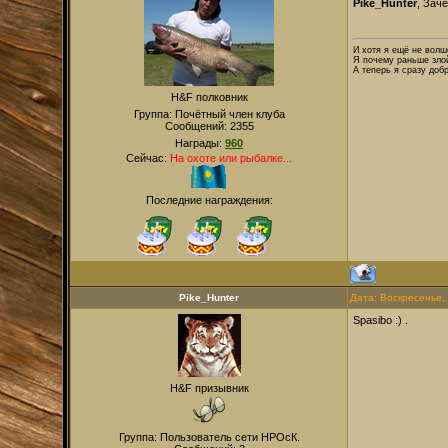
Pike_Hunter
, Зачё
И хотя я ещё не волше
Я почему раньше злой
А теперь я сразу добр
H&F полковник
Группа: Почётный член клуба
Сообщений:
2355
Награды:
960
Сейчас:
На охоте или рыбалке...
Последние награждения:
Pike_Hunter
Дата: Воскресенье,
Spasibo :) .
H&F призывник
Группа: Пользователь сети НРОсК.