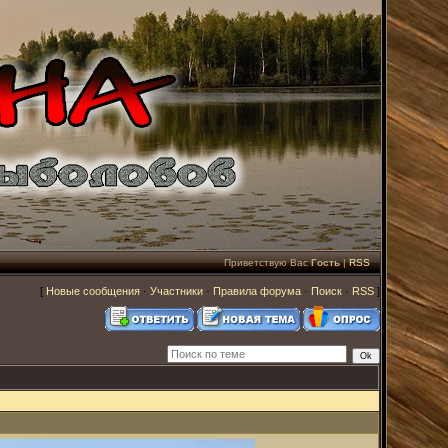
Приветствую Вас
Гость
|
RSS
[
Новые сообщения
·
Участники
·
Правила форума
·
Поиск
·
RSS
]