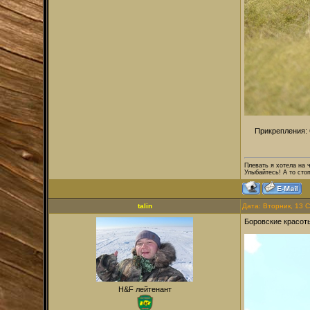
Прикрепления:
Плевать я хотела на 
Улыбайтесь! А то сто
talin
Дата: Вторник, 13 
Боровские красот
H&F лейтенант