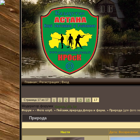
Главная
|
Регистрация
|
Вход
«
1
2
…
15
16
17
Страница
17
из
17
Модератор форума:
,
,
Maximus
LAN
Kot
Форум
»
- Фото клуб.
»
Пейзажи,природа,флора и фауна.
»
Природа
(для фото п
Природа
Настя
Дата: Воскресенье,