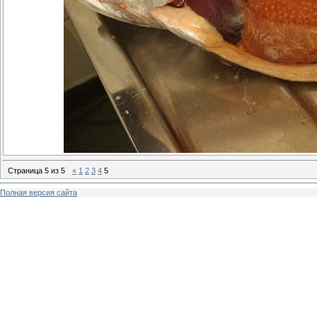
Страница
5
из
5
«
1
2
3
4
5
Полная версия сайта