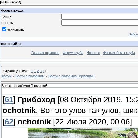
[
SITE LOGO
]
Форма входа
Логин:
Пароль:
запомнить
Забыл
Меню сайта
Главная страница
Форум клуба
Новости
Фотоальбомы клуба
Страница
5
из
5
«
1
2
3
4
5
Форум
»
Вести с водоёмов.
»
Вести с водоёмов Германии!!!
Вести с водоёмов Германии!!!
[
61
]
Грибоход
[08 Октября 2019, 15:
ochotnik
, Вот это улов так улов, ши
[
62
]
ochotnik
[22 Июля 2020, 00:06]