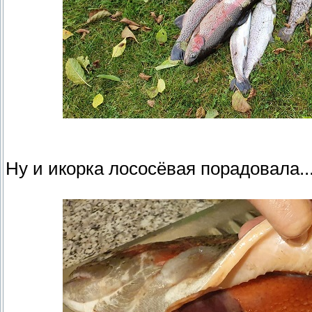
Ну и икорка лососёвая порадовала..