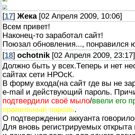
[
17
]
Жека
[02 Апреля 2009, 10:06]
Всем привет!
Наконец-то заработал сайт!
Поюзал обновления..., понравился 
[
18
]
ochotnik
[02 Апреля 2009, 23:17]
Должно быть у всех.Теперь и нет не
сайтах сети НРОсК.
В форму входа(на сайт где вы не з
е-mail и действующий пароль. Прич
подтвердили своё мыло
/
ввели его 
правильный пароль
.
О подтверждении аккуанта говорилос
Для вновь регистрируемых открыта к