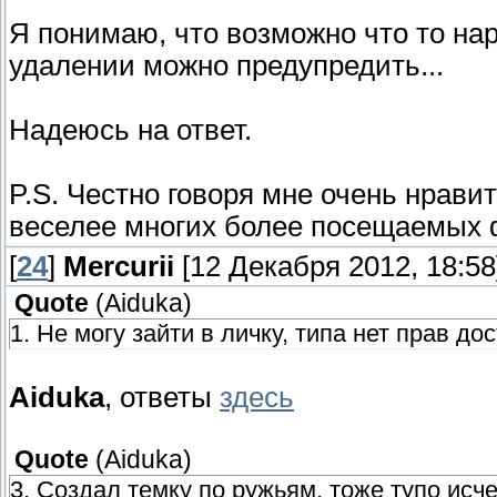
Я понимаю, что возможно что то нар
удалении можно предупредить...
Надеюсь на ответ.
P.S. Честно говоря мне очень нрави
веселее многих более посещаемых 
[
24
]
Mercurii
[12 Декабря 2012, 18:58
Quote
(
Aiduka
)
1. Не могу зайти в личку, типа нет прав до
Aiduka
, ответы
здесь
Quote
(
Aiduka
)
3. Создал темку по ружьям, тоже тупо исч