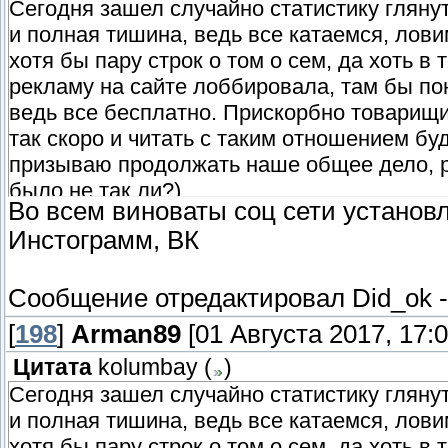
Сегодня зашел случайно статистику гляну
и полная тишина, ведь все катаемся, лови
хотя бы пару строк о том о сем, да хоть 
рекламу на сайте лоббировала, там бы пон
ведь все бесплатно. Прискорбно товарищи..
так скоро и читать с таким отношением буд
призываю продолжать наше общее дело, р
было не так ли?)
Во всем виноваты соц сети установ
Всем д
Инстограмм, ВК
Сообщение отредактировал
Did_ok
[
198
]
Arman89
[01 Августа 2017, 17:0
Цитата
kolumbay
(
)
Сегодня зашел случайно статистику гляну
и полная тишина, ведь все катаемся, лови
хотя бы пару строк о том о сем, да хоть 