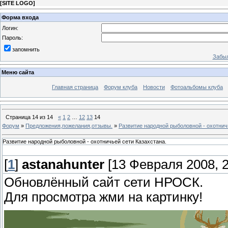
[
SITE LOGO
]
Форма входа
Логин:
Пароль:
запомнить
Забыл
Меню сайта
Главная страница
Форум клуба
Новости
Фотоальбомы клуба
Страница
14
из
14
«
1
2
…
12
13
14
Форум
»
Предложения,пожелания,отзывы.
»
Развитие народной рыболовной - охотнич
Развитие народной рыболовной - охотничьей сети Казахстана.
[
1
]
astanahunter
[13 Февраля 2008, 2
Обновлённый сайт сети НРОСК.
Для просмотра жми на картинку!