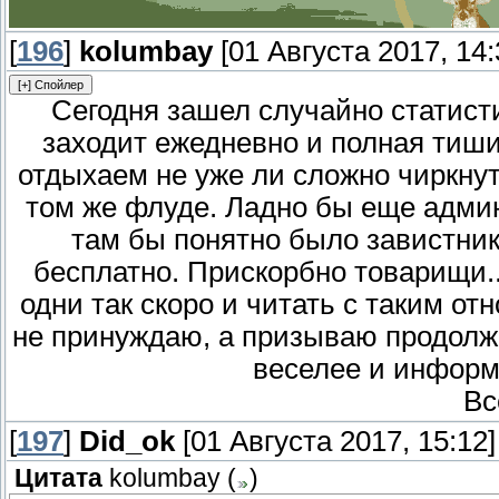
[
196
]
kolumbay
[01 Августа 2017, 14:
Сегодня зашел случайно статисти
заходит ежедневно и полная тиши
отдыхаем не уже ли сложно чиркнуть
том же флуде. Ладно бы еще адми
там бы понятно было завистники
бесплатно. Прискорбно товарищи...
одни так скоро и читать с таким от
не принуждаю, а призываю продолж
веселее и информ
Вс
[
197
]
Did_ok
[01 Августа 2017, 15:12]
Цитата
kolumbay
(
)