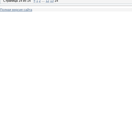
Страница
14
из
14
«
1
2
…
12
13
14
Полная версия сайта