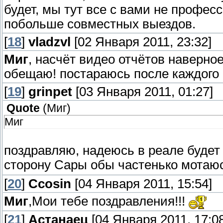
будет, мы тут все с вами не профес
побольше совместных выездов.
[
18
]
vladzvl
[02 Января 2011, 23:32]
Миг
, насчёт видео отчётов наверное
обещаю! постараюсь после каждого 
[
19
]
grinpet
[03 Января 2011, 01:27]
Quote
(
Миг
)
Миг
поздравляю, надеюсь в реале будет
сторону Сары обы частенько мотаю
[
20
]
Ccosin
[04 Января 2011, 15:54]
Миг
,Мои тебе поздравления!!!
[
21
]
Астанаец
[04 Января 2011, 17:08