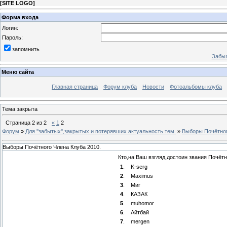
[
SITE LOGO
]
Форма входа
Логин:
Пароль:
запомнить
Забыл
Меню сайта
Главная страница
Форум клуба
Новости
Фотоальбомы клуба
Тема закрыта
Страница
2
из
2
«
1
2
Форум
»
Для ''забытых'',закрытых и потерявших актуальность тем.
»
Выборы Почётног
Выборы Почётного Члена Клуба 2010.
Кто,на Ваш взгляд,достоин звания Почёт
1
.
K-serg
2
.
Maximus
3
.
Миг
4
.
КАЗАК
5
.
muhomor
6
.
Айтбай
7
.
mergen