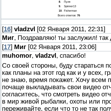
8
.
Пуля
9
.
Spinner13
10
.
Fisherman
Всего ответов:
76
[
16
]
vladzvl
[02 Января 2011, 22:31]
Миг
, Поздравляю! ты заслужил! так 
[
17
]
Миг
[02 Января 2011, 23:06]
muhomor
,
vladzvl
, спасибо!
Со своей стороны, буду стараться п
как планы на этот год как и у всех,
не знаю, время покажет. Хочу всем 
почаще выкладывать свои видео отч
согласитесь, что смотреть видео от
в мир живой рыбалки, охоты или про
переживайте, если что то не так пол