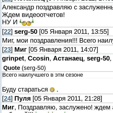
Александр поздравляю с заслужен
Ждем видеоотчетов!
НУ И
[
22
]
serg-50
[05 Января 2011, 13:55]
Миг, мои поздравления!!! Всего наи
[
23
]
Миг
[05 Января 2011, 14:07]
grinpet
,
Ccosin
,
Астанаец
,
serg-50
,
Quote
(
serg-50
)
Всего наилучшего в этм сезоне
Буду стараться
.
[
24
]
Пуля
[05 Января 2011, 21:28]
Миг
, Поздравляю, заслужено! ждем 