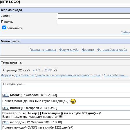
[
SITE LOGO
]
Форма входа
Логин:
Пароль:
запомнить
Забыл
Меню сайта
Главная страница
Форум клуба
Новости
Фотоальбомы клуба
Тема закрыта
Страница
22
из
22
«
1
2
…
20
21
22
Форум
»
Для ''забытых'',закрытых и потерявших актуальность тем.
»
Я в клубе уже....
Я в клубе уже....
[
316
]
Moroz
[07 Февраля 2013, 21:43]
Привет,Moroz(Денис) ты в клубе 500 дня(ей)!
[
317
]
bubuk
[12 Февраля 2013, 03:18]
Привет,bubuk([ Аскар ] [ Настоящий ]) ты в клубе 901 дня(ей)!
Блин!!! такую круглую дату пропустил!!!!!
[
318
]
молодой
[12 Февраля 2013, 10:18]
Привет,молодой(ОЛЕГ) ты в клубе 1221 дня(ей)!