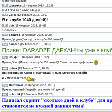
А что тоже красиво!
[
319
]
Шунечка
[12 Февраля 2013, 12:14]
ШУНЕЧКА ты в клубе 444 дня.
[
320
]
СЕРБ
[12 Февраля 2013, 23:07]
Я в клубе 1040 дня(ей)!
[
321
]
bob
[15 Февраля 2013, 18:41]
159восемь
[
322
]
бродяга
[15 Февраля 2013, 19:33]
Привет,бродяга(Виктор) ты в клубе 666 дня(ей)!
[
323
]
daradze
[15 Февраля 2013, 20:53]
Привет DARADZE ДАРХАН!ты уже в клубе 3
[
324
]
Эльф
[19 Февраля 2013, 10:07]
Привет,Эльф(Игорь) ты в клубе 555 дня(ей)! Симпотишные цыфферки
[
325
]
bubuk
[19 Февраля 2013, 16:10]
Привет,bubuk([ Аскар ] [ Настоящий ]) ты в клубе 909 дня(ей)!
И у меня ништяк!!!
[
326
]
Фартовый
[19 Февраля 2013, 18:19]
Привет,Фартовый(Андрей) ты в клубе 444 дня(ей)!
[
327
]
ochotnik
[21 Февраля 2013, 02:37]
Написал скрипт ''сколько дней в клубе'' для п
становится не нужной данная тема!