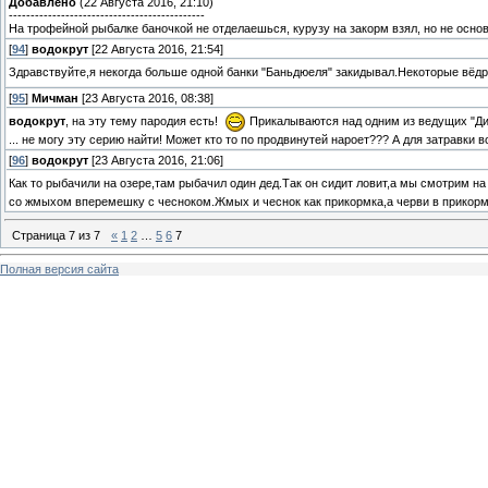
Добавлено
(22 Августа 2016, 21:10)
---------------------------------------------
На трофейной рыбалке баночкой не отделаешься, курузу на закорм взял, но не основ
[
94
]
водокрут
[22 Августа 2016, 21:54]
Здравствуйте,я некогда больше одной банки "Баньдюеля" закидывал.Некоторые вё
[
95
]
Мичман
[23 Августа 2016, 08:38]
водокрут
, на эту тему пародия есть!
Прикалываются над одним из ведущих "Диа
... не могу эту серию найти! Может кто то по продвинутей нароет??? А для затравки во
[
96
]
водокрут
[23 Августа 2016, 21:06]
Как то рыбачили на озере,там рыбачил один дед.Так он сидит ловит,а мы смотрим на
со жмыхом вперемешку с чесноком.Жмых и чеснок как прикормка,а черви в прикор
Страница
7
из
7
«
1
2
…
5
6
7
Полная версия сайта