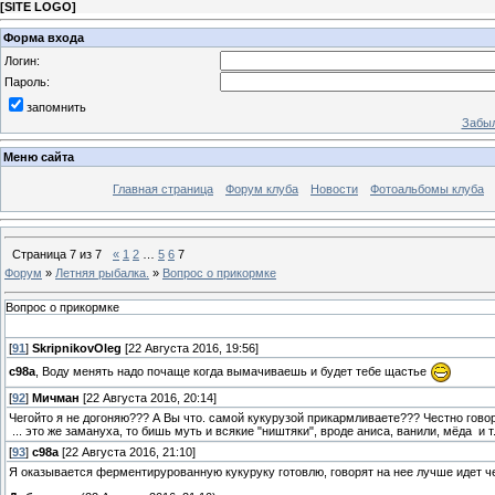
[
SITE LOGO
]
Форма входа
Логин:
Пароль:
запомнить
Забыл
Меню сайта
Главная страница
Форум клуба
Новости
Фотоальбомы клуба
Страница
7
из
7
«
1
2
…
5
6
7
Форум
»
Летняя рыбалка.
»
Вопрос о прикормке
Вопрос о прикормке
[
91
]
SkripnikovOleg
[22 Августа 2016, 19:56]
c98a
, Воду менять надо почаще когда вымачиваешь и будет тебе щастье
[
92
]
Мичман
[22 Августа 2016, 20:14]
Чегойто я не догоняю??? А Вы что. самой кукурузой прикармливаете??? Честно говоря
... это же замануха, то бишь муть и всякие "ништяки", вроде аниса, ванили, мёда и т
[
93
]
c98a
[22 Августа 2016, 21:10]
Я оказывается ферментирурованную кукуруку готовлю, говорят на нее лучше идет ч