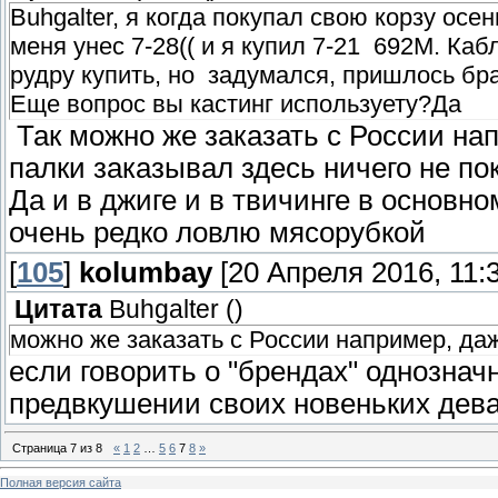
Buhgalter, я когда покупал свою корзу осе
меня унес 7-28(( и я купил 7-21 692М. Каб
рудру купить, но задумался, пришлось бра
Еще вопрос вы кастинг используету?Да
Так можно же заказать с России на
палки заказывал здесь ничего не пок
Да и в джиге и в твичинге в основн
очень редко ловлю мясорубкой
[
105
]
kolumbay
[20 Апреля 2016, 11:3
Цитата
Buhgalter
(
)
можно же заказать с России например, д
если говорить о "брендах" однознач
предвкушении своих новеньких дев
Страница
7
из
8
«
1
2
…
5
6
7
8
»
Полная версия сайта