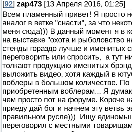
[
92
]
zap473
[13 Апреля 2016, 01:25]
Всем пламенный привет! Я просто н
аналог в ветке "снасти", за что не
меня сюда))) В данный момент я в 
на выставке "охота и рыболовство н
стенды гораздо лучше и именитых с
переговорить или спросить, а тут н
толкают продукцию именитых брэндо
выложить видео, хотя каждый в ютуб
воблеры в большом количестве. По 
приобретенным воблерам... Я дума
чем просто пот на форуме. Короче н
приеду дай бог и начнем эту ветвь 
правильном русле))) Ищу единомышл
переговорил с местными товарищам