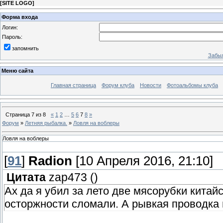
[
SITE LOGO
]
Форма входа
Логин:
Пароль:
запомнить
Забыл
Меню сайта
Главная страница
Форум клуба
Новости
Фотоальбомы клуба
Страница
7
из
8
«
1
2
…
5
6
7
8
»
Форум
»
Летняя рыбалка.
»
Ловля на воблеры
Ловля на воблеры
[
91
]
Radion
[10 Апреля 2016, 21:10]
Цитата
zap473
(
)
Ах да я убил за лето две мясорубки китайск
осторжности сломали. А рывкая проводка