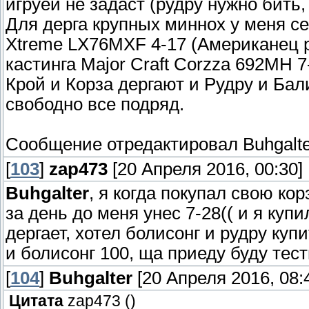
игруей не задаст (рудру нужно бить,
Для дерга крупных миннох у меня се
Xtreme LX76MXF 4-17 (Американец ре
кастинга Major Craft Corzza 692MH 7-
Крой и Корза дергают и Рудру и Бал
свободно все подряд.
Сообщение отредактировал
Buhgalt
[
103
]
zap473
[20 Апреля 2016, 00:30]
Buhgalter
, я когда покупал свою ко
за день до меня унес 7-28(( и я куп
дергает, хотел болисонг и рудру ку
и болисонг 100, ща приеду буду тес
[
104
]
Buhgalter
[20 Апреля 2016, 08:
Цитата
zap473
(
)