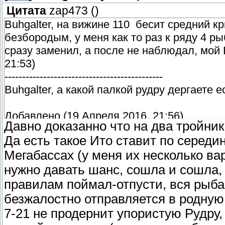
Цитата
zap473
(
)
Buhgalter, на вижине 110 бесит средний к
безбородым, у меня как то раз к ряду 4 ры
сразу заменил, а после не наблюдал, мой
21:53)
---------------------------------------------
Buhgalter, а какой палкой рудру дергаете 
Добавлено (19 Апреля 2016, 21:56)
Давно доказанно что на два тройни
---------------------------------------------
Да есть такое Ито ставит по середи
просто я не много поторопился, купил тест
Мегабассах (у меня их несколько ва
не потянет((
нужно давать шанс, сошла и сошла, 
правилам поймал-отпусти, вся рыба
безжалостно отправляется в родную 
7-21 не продернит упористую Рудру