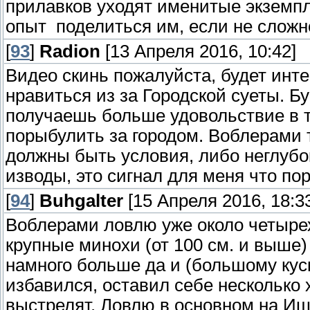
прилавков уходят именитые экземпл
опыт поделиться им, если не сложно
[
93
]
Radion
[13 Апреля 2016, 10:42]
Видео скинь пожалуйста, будет инт
нравиться из за Городской суеты. Бу
получаешь больше удовольствие в т
порыбулить за городом. Воблерами т
должны быть условия, либо неглубо
изводы, это сигнал для меня что по
[
94
]
Buhgalter
[15 Апреля 2016, 18:3
Воблерами ловлю уже около четырех
крупные минохи (от 100 см. и выше)
намного больше да и (большому куск
избавился, оставил себе несколько 
выстрелят. Ловлю в основном на Иши