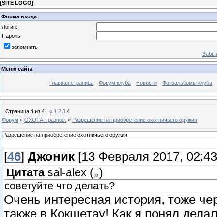
[
SITE LOGO
]
Форма входа
Логин:
Пароль:
запомнить
Забыл
Меню сайта
Главная страница
Форум клуба
Новости
Фотоальбомы клуба
Страница
4
из
4
«
1
2
3
4
Форум
»
ОХОТА - разное.
»
Разрешение на приобретение охотничьего оружия
Разрешение на приобретение охотничьего оружия
[
46
]
Джоник
[13 Февраля 2017, 02:43
Цитата
sal-alex
(
)
советуйте что делать?
Очень интересная история, тоже чер
также в Кокшетау! Как я понял дела