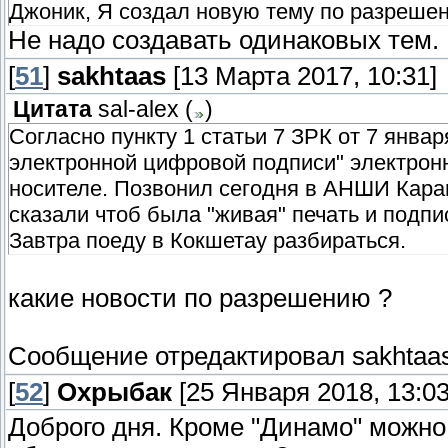
Джоник, Я создал новую тему по разрешени
Не надо создавать одинаковых тем.
[
51
]
sakhtaas
[13 Марта 2017, 10:31]
Цитата
sal-alex
(
)
Согласно пункту 1 статьи 7 ЗРК от 7 янва
электронной цифровой подписи" электрон
носителе. Позвонил сегодня в АНШИ Караг
сказали чтоб была "живая" печать и подпи
Завтра поеду в Кокшетау разбираться.
какие новости по разрешению ?
Сообщение отредактировал
sakhtaa
[
52
]
Охрыбак
[25 Января 2018, 13:03
Доброго дня. Кроме "Динамо" можно