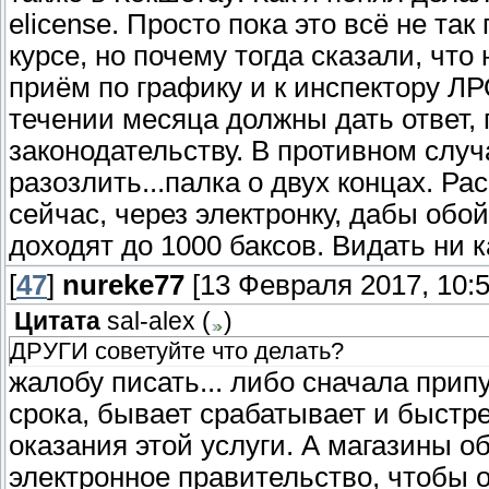
elicense. Просто пока это всё не та
курсе, но почему тогда сказали, что
приём по графику и к инспектору Л
течении месяца должны дать ответ, 
законодательству. В противном слу
разозлить...палка о двух концах. Р
сейчас, через электронку, дабы обой
доходят до 1000 баксов. Видать ни ка
[
47
]
nureke77
[13 Февраля 2017, 10:5
Цитата
sal-alex
(
)
ДРУГИ советуйте что делать?
жалобу писать... либо сначала при
срока, бывает срабатывает и быстре
оказания этой услуги. А магазины об
электронное правительство, чтобы 