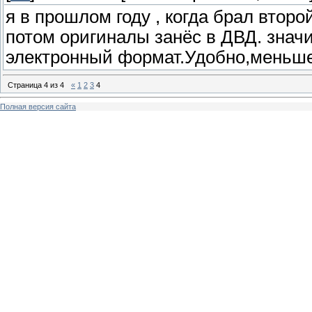
я в прошлом году , когда брал второ
потом оригиналы занёс в ДВД. знач
электронный формат.Удобно,меньше
Страница
4
из
4
«
1
2
3
4
Полная версия сайта