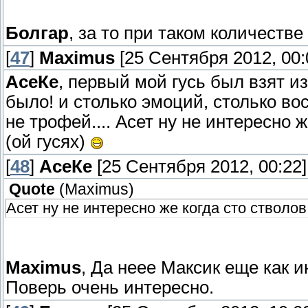
Болгар
, за то при таком количеств
[
47
]
Maximus
[25 Сентября 2012, 00:
АсеКе
, первый мой гусь был взят из
было! и столько эмоций, столько вос
не трофей.... Асет ну не интересно ж
(ой гусях)
[
48
]
АсеКе
[25 Сентября 2012, 00:22]
Quote
(
Maximus
)
Асет ну не интересно же когда сто стволов 
Maximus
, Да неее Максик еще как ин
Поверь очень интересно.