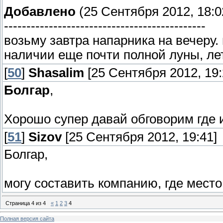
Добавлено
(25 Сентября 2012, 18:0
---------------------------------------------
возьму завтра напарника на вечеру. 
наличии еще почти полной луны, лет 
[
50
]
Shasalim
[25 Сентября 2012, 19:
Болгар
,
Хорошо супер давай обговорим где 
[
51
]
Sizov
[25 Сентября 2012, 19:41]
Болгар,
могу составить компанию, где место 
Страница
4
из
4
«
1
2
3
4
Полная версия сайта