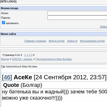
[
SITE LOGO
]
Форма входа
Логин:
Пароль:
запомнить
Забыл
Меню сайта
Главная страница
Форум клуба
Новости
Фотоальбомы клуба
Страница
4
из
4
«
1
2
3
4
Форум
»
ОХОТА - разное.
»
Где поохотиться близ Астаны
Где поохотиться близ Астаны
[
46
]
АсеКе
[24 Сентября 2012, 23:57]
Quote
(
Болгар
)
ну батенька вы и жадный))) зачем тебе 500
можно уже сказочно!!!))))