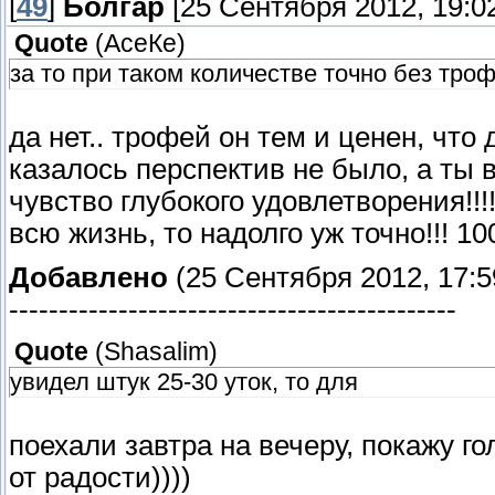
[
49
]
Болгар
[25 Сентября 2012, 19:0
Quote
(
АсеКе
)
за то при таком количестве точно без тро
да нет.. трофей он тем и ценен, что 
казалось перспектив не было, а ты 
чувство глубокого удовлетворения!!!
всю жизнь, то надолго уж точно!!! 10
Добавлено
(25 Сентября 2012, 17:5
---------------------------------------------
Quote
(
Shasalim
)
увидел штук 25-30 уток, то для
поехали завтра на вечеру, покажу гол
от радости))))