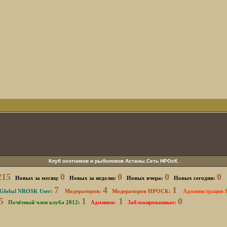
Клуб охотников и рыболовов Астаны.Сеть НРОсК.
215
0
0
0
0
*
Новых за месяц:
*
Новых за неделю:
*
Новых вчера:
*
Новых сегодня:
*
7
4
1
Global NROSK User:
*
Модераторов:
*
Модераторов НРОСК:
*
Администрация
5
1
1
0
*
Почётный член клуба 2012:
*
Админов:
*
Заблокированные
:
*