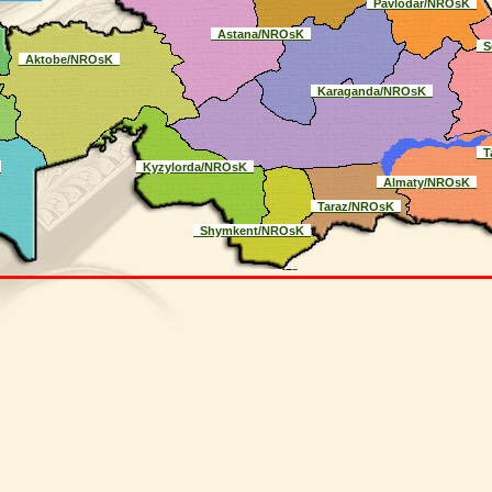
_Pavlodar/NROsK_
_Astana/NROsK_
_S
_Aktobe/NROsK_
_Karaganda/NROsK_
_T
_
_Kyzylorda/NROsK_
_Almaty/NROsK_
_Taraz/NROsK_
_Shymkent/NROsK_