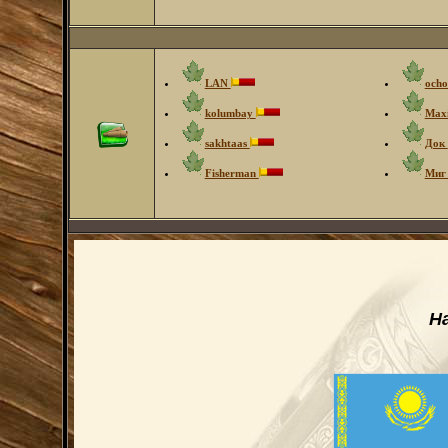
LAN
ocho
kolumbay
Max
sakhtaas
Док
Fisherman
Ми
Н