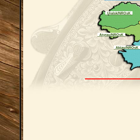
_Uralsk/NROsK_
_Atyrau/NROsK_
_Aktau/NROsK