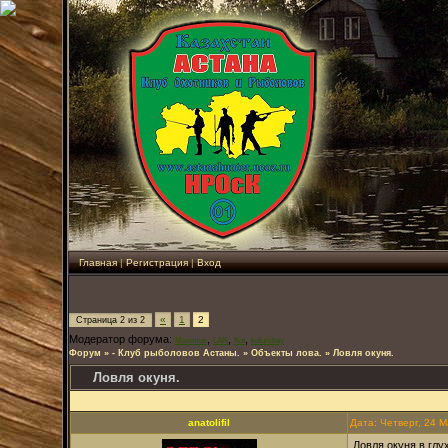
Главная
|
Регистрация
|
Вход
«
1
2
Страница
2
из
2
Модератор форума:
,
,
,
Maximus
LAN
Kot
kolumbay
Форум
»
- Клуб рыболовов Астаны.
»
Объекты лова.
»
Ловля окуня.
Ловля окуня.
anatolifil
Дата: Четверг, 24 
Ловля окуня в глу