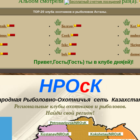
Альбом смотрели
раз(а).
ТOP-20 клуба охотников и рыболовов Астаны.
tnik
Болгар
Kot
imus
Cook
muho
fokc
Skrip
г
bob
damse
Привет,Гость(Гость) ты в клубе дня(ей)!
НРО
с
К
ародная
Рыболовно-
O
хотничья
сеть
Казахстан
Региональные клубы охотников и рыболовов.
Найди свой регион
!
_Petropavlovsk/NROsK_
_Kostanay/NROsK_
_Kokshetau/NROsK_