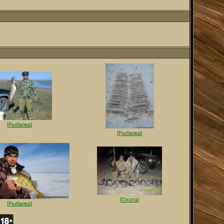
[
Рыбалка
]
[
Рыбалка
]
[
Охота
]
[
Рыбалка
]