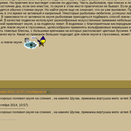
оеме. На практике все выглядит совсем по-другому. Часть рыболовов, при поиске и ло
состояние дна, если оно илистое, то окуня в этом месте практически не бывает. Если
одятся обычно стоянки окуня. Но найти окуня еще не означает, что он уже выловлен. П
кунь в это время не активный и капризный. Некоторые рыболовы-любители, успешно ло
 В зависимости от активности окуня рыболовам приходиться подбирать способ ловли 
ой. В качестве подвески используют разнообразные искусственные приманки небольшо
сной привлекает окуня, а на подвеску ловит. В водоемах с благоприятным кислородн
 для ловли окуня в глухозимье, целесообразно применять вольфрамовые мормышки и с
ь тяжелые блесны, с большими крючками на которых располагают цветные бусинки. Ме
лачко мути. Какая из приманок больших подходит для ловли окуня в глухозимье, може
 и ловли окуня.
тября 2014, 11:57 | Сообщение #
17
 хорошо половил окуня на спининг , на камнях Шулак, приманка вертушка мепс аглия 3 
тября 2014, 10:57)
----------------------
 хорошо половил окуня на спининг , на камнях Шулак, приманка вертушка мепс аглия 3 