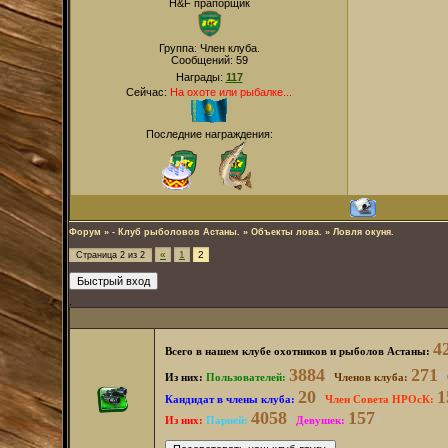
H&F прапорщик
Группа: Член клуба.
Сообщений:
59
Награды:
117
Сейчас:
На охоте или рыбалке...
Последние награждения:
Форум
»
- Клуб рыболовов Астаны.
»
Объекты лова.
»
Ловля окуня.
«
1
2
Страница
2
из
2
.
4
Всего в нашем клубе охотников и рыболов Астаны:
3884
271
Из них:
Пользователей
:
*
Членов клуба:
*
20
1
Кандидат в члены клуба:
*
Член Совета НРОсК:
4058
157
Из них:
Парней:
*
Девушек:
*