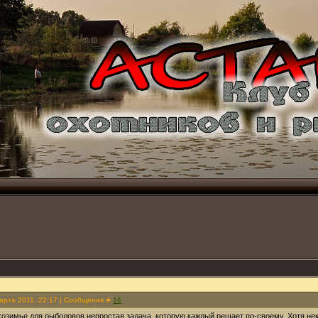
Марта 2011, 22:17 | Сообщение #
16
хозимье для рыболовов непростая задача, которую каждый решает по-своему. Хотя нек