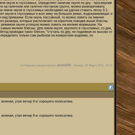
вле окуня в глухозимье, определяют наличие окуня по дну - просверлив
 дно на галечном или галечно-песчаном грунте, можно разворачивать
ри ловле окуня в глухозимье необходимо на удочки ставить леску 0.1-
вят окуня в глухозимье и всю зиму на больших реках, водохранилищах и
и вид приманки. Если окунь пассивный, то можно ловить на зимние
го размера, которые располагают на коротком поводке выше блесны.
ым режимом окуня успешно можно ловить на мелкие мормышки. На
амые мелкие блесны. Для ловли окуня, крупного в глухозимье, со дна,
тод проводки таких блесен, "стучать по дну, не поднимая их высоко от
т определить только сам рыболов на конкретном водоеме, по
anatolifil
Сообщение отредактировал
-
Четверг, 24 Марта 2011, 22:21
зеленая, утро вечер 9 кг хорошего полосатика.
зеленая, утро вечер 9 кг хорошего полосатика.