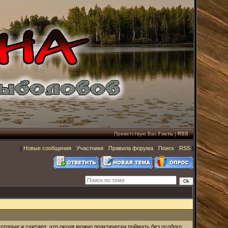
Приветствую Вас
Гость
|
RSS
[
Новые сообщения
·
Участники
·
Правила форума
·
Поиск
·
RSS
]
оторые и считают, что окуня можно практически поймать без особого