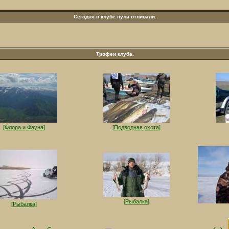
Сегодня в клубе пули отливали.
Трофеи клуба.
[
Флора и Фауна
]
[
Подводная охота
]
[
Рыбалка
]
[
Рыбалка
]