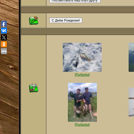
[
Рыбалка
]
[
Рыбалка
]