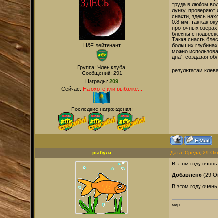
труда в любом вод
лунку, проверяют 
снасти, здесь нах
0.8 мм, так как о
проточных озерах.
блесны с подвеск
Такая снасть бле
H&F лейтенант
больших глубинах
можно использоват
дна", создавая об
Группа: Член клуба.
результатам клева
Сообщений:
291
Награды:
209
Сейчас:
На охоте или рыбалке...
Последние награждения:
рыбуля
Дата: Среда, 29 Ок
В этом году очень
Добавлено
(29 Ок
-----------------------
В этом году очень
мир