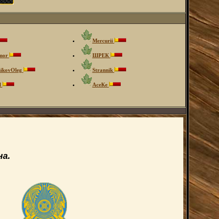
Mercurii
mor
ШРЕК
nikovOleg
Strannik
l
АсеКе
а.