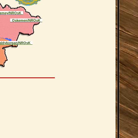
emey/NROsK_
_Oskemen/NROsK_
aldykorgan/NROsK_