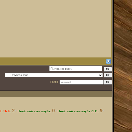
Поиск:
2
0
9
 НРОсК:
*
Почётный член клуба:
*
Почётный член клуба 2011:
*