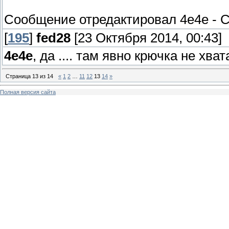
Сообщение отредактировал
4e4e
-
С
[
195
]
fed28
[23 Октября 2014, 00:43]
4e4e
, да .... там явно крючка не хва
Страница
13
из
14
«
1
2
…
11
12
13
14
»
Полная версия сайта