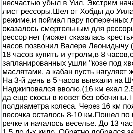
несчастью убыл в Уил. Экстрим нач
лист рессоры.Шел от Хобды до Уила
режиме.и поймал пару поперечных л
оказалось смертельным для рессоры
рессор нет (может сказалась кресть
часов позвонил Валере Леонидычу 
18 часов купить и утролм,в 8 часов,
запланированных ушли "козе под хв
маслятами, а кабан пусть нагуляет 
На 3-й день в 5 часов выехали на 
Наджиповался вволю.(16 км ехал 2.
да еще скосы в кювет без обочины.Т
полдиаметра колеса. Через 16 км п
песочка осталось 8-10 км.Пошел по 
речке и началось веселье. До 13 ча
1.5 до 4-х кило. Обратно добрался 