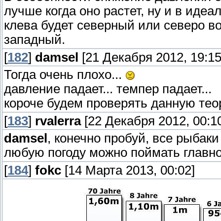
лучше когда оно растет, ну и в идеа
клева будет северный или северо в
западный.
[
182
]
damsel
[21 Декабря 2012, 19:15
Тогда очень плохо...
давление падает... темпер падает...
короче будем проверять данную тео
[
183
]
rvalerra
[22 Декабря 2012, 00:1
damsel
, конечно пробуй, все рыбаки
любую погоду можно поймать главное
[
184
]
fokc
[14 Марта 2013, 00:02]