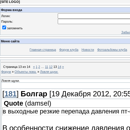
[
SITE LOGO
]
Форма входа
Логин:
Пароль:
запомнить
Забыл
Меню сайта
Главная страница
Форум клуба
Новости
Фотоальбомы клуба
Страница
13
из
14
«
1
2
…
11
12
13
14
»
Форум
»
Объекты лова.
»
Ловля щуки.
Ловля щуки.
[
181
]
Болгар
[19 Декабря 2012, 20:55
Quote
(
damsel
)
в выходные резкие перепада давления пт-сб
В особенности снижение давления о