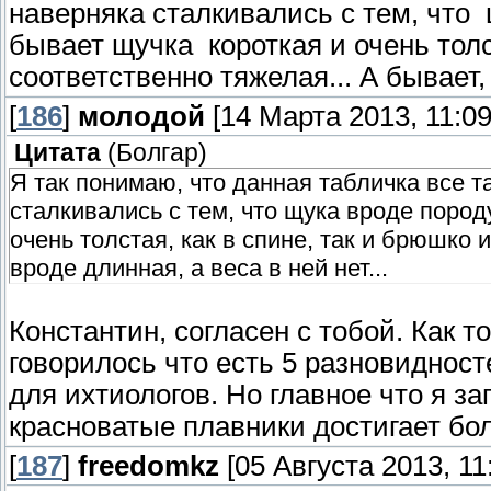
наверняка сталкивались с тем, что 
бывает щучка короткая и очень толс
соответственно тяжелая... А бывает, 
[
186
]
молодой
[14 Марта 2013, 11:09
Цитата
(
Болгар
)
Я так понимаю, что данная табличка все т
сталкивались с тем, что щука вроде пород
очень толстая, как в спине, так и брюшко 
вроде длинная, а веса в ней нет...
Константин, согласен с тобой. Как т
говорилось что есть 5 разновиднос
для ихтиологов. Но главное что я з
красноватые плавники достигает бо
[
187
]
freedomkz
[05 Августа 2013, 11