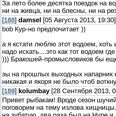
За лето более десятка поездок на 
ни на живца, ни на блесны, ни на ре
[
188
]
damsel
[05 Августа 2013, 19:30]
bob Кур-но предпочитает ))
а я кстати люблю этот водоем, хоть 
надо искать....это как тот водоем где
))) Бракошей-промысловиков бы еще
зы на прошлых выходных напарник на
никакая и якоря не было чтоб воткну
[
189
]
kolumbay
[28 Сентября 2013, 0
Привет рыбакам! Вроде сезон шучий
поговорим на тему излова хищницы.
на зубатую, два раза был на Нуре и