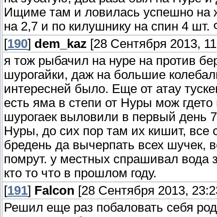
Ищиме там и ловилась успешно на жи
на 2,7 и по килушнику на спин 4 шт. 
[
190
]
dem_kaz
[28 Сентября 2013, 11
я тож рыбачил на нуре на против бер
шурогайки, даж на большие колебал
интересней было. Еще от атау тускен
есть яма в степи от Нуры мож гдето 
шурогаек выловили в первый день 7
Нуры, до сих пор там их кишит, все 
бредень да вычерпать всех шучек, в
помрут. у местных спрашивал вода з
кто то что в прошлом году.
[
191
]
Falcon
[28 Сентября 2013, 23:2
Решил еще раз побаловать себя родн