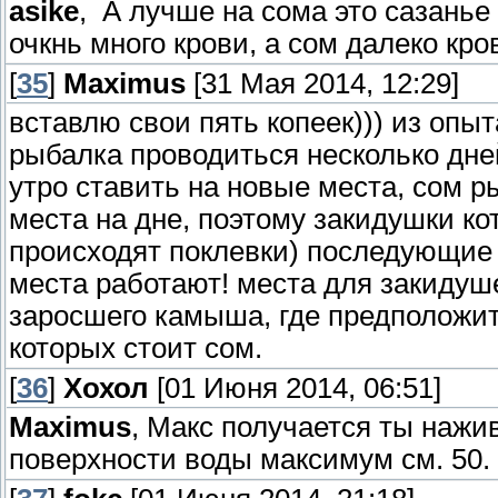
asike
, А лучше на сома это сазанье 
очкнь много крови, а сом далеко кро
[
35
]
Maximus
[31 Мая 2014, 12:29]
вставлю свои пять копеек))) из опыт
рыбалка проводиться несколько дне
утро ставить на новые места, сом 
места на дне, поэтому закидушки к
происходят поклевки) последующие 
места работают! места для закидуш
заросшего камыша, где предположит
которых стоит сом.
[
36
]
Хохол
[01 Июня 2014, 06:51]
Maximus
, Макс получается ты нажи
поверхности воды максимум см. 50.