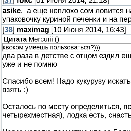
[
37
]
fokc
[01 Июня 2014, 21:18]
asike
, а еще неплохо сом ловится н
упаковочку куриной печенки и на пе
[
38
]
maximag
[10 Июня 2014, 16:43]
Цитата
Mercurii
(
)
квоком умеешь пользоваться?)))
два раза в детстве с отцом ездил е
уже и не помню
Спасибо всем! Надо кукурузу искать
взять :)
Осталось по месту определиться, п
четырехместная), лодка есть, снаст