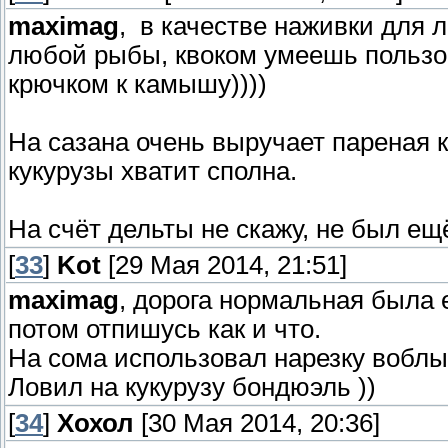
maximag
, в качестве наживки для 
любой рыбы, квоком умеешь пользов
крючком к камышу))))
На сазана очень выручает пареная ку
кукурузы хватит сполна.
На счёт дельты не скажу, не был ещ
[
33
]
Kot
[29 Мая 2014, 21:51]
maximag
, дорога нормальная была 
потом отпишусь как и что.
На сома использовал нарезку воблы.
Ловил на кукурузу бондюэль ))
[
34
]
Хохол
[30 Мая 2014, 20:36]