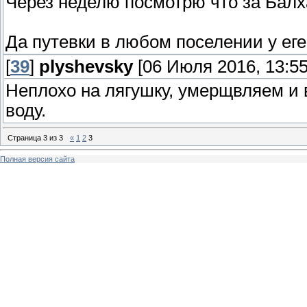
Через неделю посмотрю что за Бал
Да путевки в любом поселении у ег
[
39
]
plyshevsky
[06 Июля 2016, 13:55
Неплохо на лягушку, умерщвляем и в 
воду.
Страница
3
из
3
«
1
2
3
Полная версия сайта