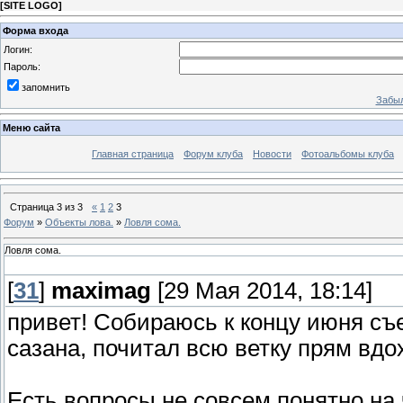
[
SITE LOGO
]
Форма входа
Логин:
Пароль:
запомнить
Забыл
Меню сайта
Главная страница
Форум клуба
Новости
Фотоальбомы клуба
Страница
3
из
3
«
1
2
3
Форум
»
Объекты лова.
»
Ловля сома.
Ловля сома.
[
31
]
maximag
[29 Мая 2014, 18:14]
привет! Собираюсь к концу июня съ
сазана, почитал всю ветку прям вдо
Есть вопросы не совсем понятно на 