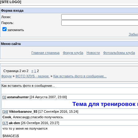
[
SITE LOGO
]
Форма входа
Логин:
Пароль:
запомнить
Забыл
Меню сайта
Главная страница
Форум клуба
Новости
Фотоальбомы клуба
Страница
2
из
2
«
1
2
Форум
»
ФОТО КЛУБ - разное.
»
Как вставить фото в сообщение...
Как вставить фото в сообщение...
[
1
]
astanahunter
[24 Августа 2007, 23:00]
Тема для тренировок
[
16
]
Viktorbaranov_93
[17 Сентября 2016, 15:24]
Cook
, Александр,спасибо получилось.
[
17
]
ak-den
[26 Октября 2016, 23:27]
что то у меня не получается
$IMAGE1$