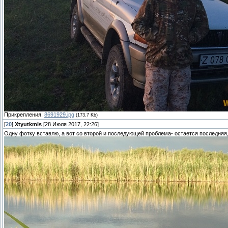
Прикрепления:
8691929.jpg
(173.7 Kb)
[
20
]
Xtyutkmls
[28 Июля 2017, 22:26]
Одну фотку вставлю, а вот со второй и последующей проблема- остается последняя,