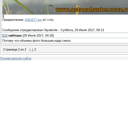
$
Прикрепления:
6362677.jpg
(87.3 Kb)
Сообщение отредактировал
Xtyutkmls
-
Суббота, 29 Июля 2017, 09:13
[
21
]
sakhtaas
[29 Июля 2017, 04:18]
Потому что объемы фото большие,надо сжать
Страница
2
из
2
«
1
2
Полная версия сайта