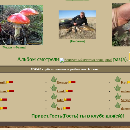
[
Рыбалка
]
[
Флора и Фауна
]
Альбом смотрели
раз(а).
ТOP-20 клуба охотников и рыболовов Астаны.
tnik
Болгар
Kot
imus
Cook
muho
fokc
Skrip
г
bob
damse
Привет,Гость(Гость) ты в клубе дня(ей)!