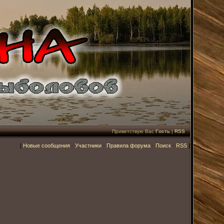
Приветствую Вас
Гость
|
RSS
[
Новые сообщения
·
Участники
·
Правила форума
·
Поиск
·
RSS
]