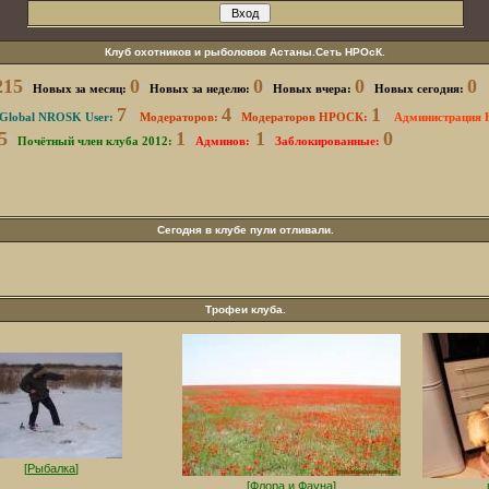
Клуб охотников и рыболовов Астаны.Сеть НРОсК.
215
0
0
0
0
*
Новых за месяц:
*
Новых за неделю:
*
Новых вчера:
*
Новых сегодня:
*
7
4
1
Global NROSK User:
*
Модераторов:
*
Модераторов НРОСК:
*
Администрация
5
1
1
0
*
Почётный член клуба 2012:
*
Админов:
*
Заблокированные
:
*
Сегодня в клубе пули отливали.
Трофеи клуба.
[
Рыбалка
]
[
Флора и Фауна
]