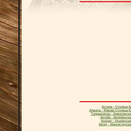
Астана - Столица К
Алматы - Южная Столица К
Талдыкорган - Алматинска
Актобе - Актюбинск
Атырау - Атырауска
Актау - Мангистауск