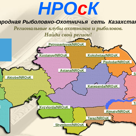
НРО
с
К
ародная
Рыболовно-
O
хотничья
сеть
Казахстан
Региональные клубы охотников и рыболовов.
Найди свой регион
!
_Petropavlovsk/NROsK_
_Kostanay/NROsK_
_Kokshetau/NROsK_
_Pavlodar/NROsK_
_Astana/NROsK_
_S
_Aktobe/NROsK_
_Karaganda/NROsK_
_T
_
_Kyzylorda/NROsK_
_Almaty/NROsK_
_Taraz/NROsK_
_Shymkent/NROsK_