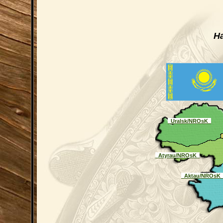
Н
_Uralsk/NROsK_
_Atyrau/NROsK_
_Aktau/NROsK