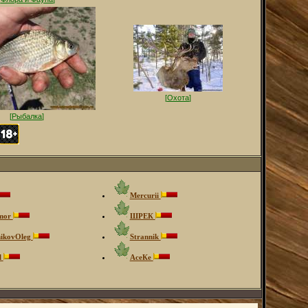
[
Охота
]
[
Рыбалка
]
Mercurii
mor
ШРЕК
nikovOleg
Strannik
l
АсеКе