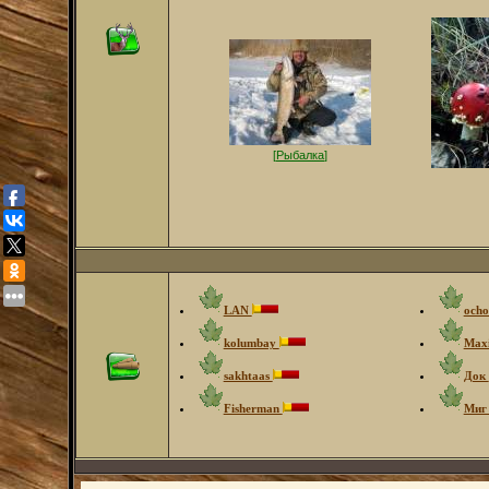
[
Рыбалка
]
LAN
ocho
kolumbay
Max
sakhtaas
Док
Fisherman
Ми