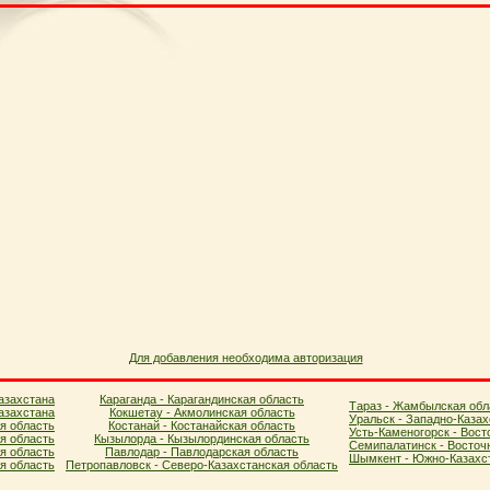
Для добавления необходима авторизация
азахстана
Караганда - Карагандинская область
Тараз - Жамбылская обл
азахстана
Кокшетау - Акмолинская область
Уральск - Западно-Казах
я область
Костанай - Костанайская область
Усть-Каменогорск - Вост
ая область
Кызылорда - Кызылординская область
Семипалатинск - Восточ
я область
Павлодар - Павлодарская область
Шымкент - Южно-Казахст
ая область
Петропавловск - Северо-Казахстанская область