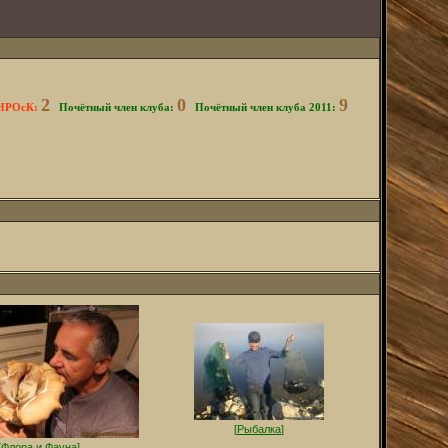
2
0
9
 НРОсК:
*
Почётный член клуба:
*
Почётный член клуба 2011:
*
[
Рыбалка
]
[
Флора и Фауна
]