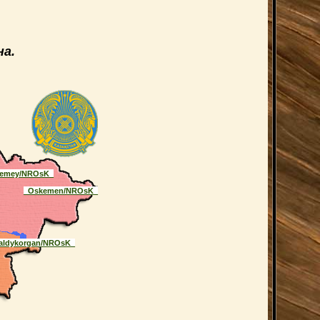
а.
emey/NROsK_
_Oskemen/NROsK_
aldykorgan/NROsK_