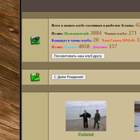
.
4
Всего в нашем клубе охотников и рыболов Астаны:
3884
271
Из них:
Пользователей
:
*
Членов клуба:
*
20
1
Кандидат в члены клуба:
*
Член Совета НРОсК:
4058
157
Из них:
Парней:
*
Девушек:
*
[
Рыбалка
]