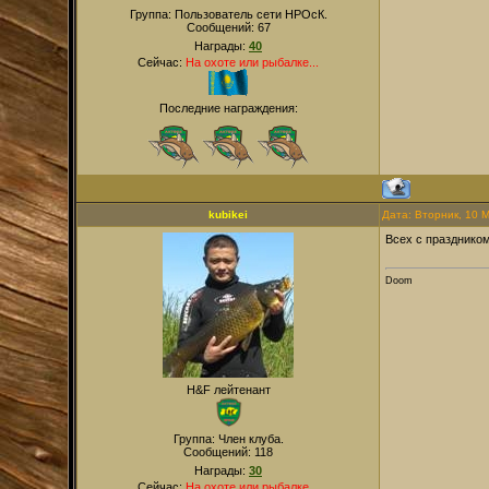
Группа: Пользователь сети НРОсК.
Сообщений:
67
Награды:
40
Сейчас:
На охоте или рыбалке...
Последние награждения:
kubikei
Дата: Вторник, 10 
Всех с праздником
Doom
H&F лейтенант
Группа: Член клуба.
Сообщений:
118
Награды:
30
Сейчас:
На охоте или рыбалке...