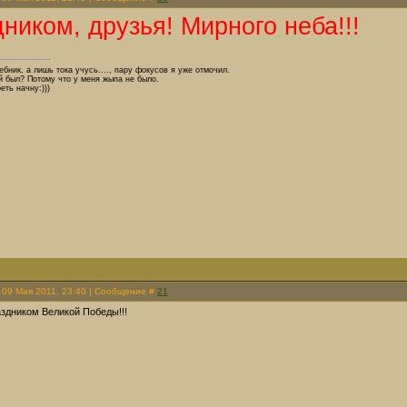
ником, друзья! Мирного неба!!!
бник, а лишь тока учусь...., пару фокусов я уже отмочил.
 был? Потому что у меня жыпа не было.
еть начну:)))
 09 Мая 2011, 23:40 | Сообщение #
21
аздником Великой Победы!!!