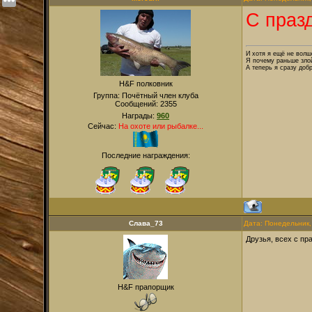
C празд
И хотя я ещё не волше
Я почему раньше злой
А теперь я сразу добр
H&F полковник
Группа: Почётный член клуба
Сообщений:
2355
Награды:
960
Сейчас:
На охоте или рыбалке...
Последние награждения:
Слава_73
Дата: Понедельник,
Друзья, всех с пр
H&F прапорщик