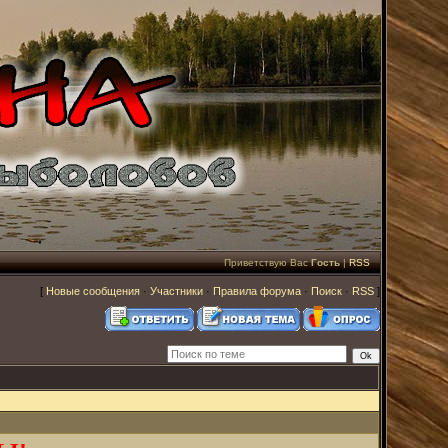
Приветствую Вас
Гость
|
RSS
[
Новые сообщения
·
Участники
·
Правила форума
·
Поиск
·
RSS
]