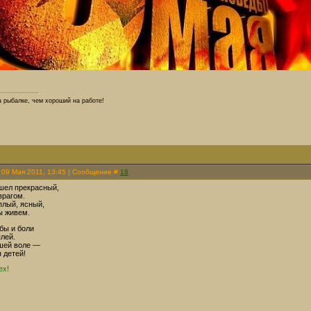
 рыбалке, чем хороший на работе!
 09 Мая 2011, 13:45 | Сообщение #
18
шел прекрасный,
врагом.
плый, ясный,
ы живем.
бы и боли
лей.
ашей воле —
 детей!
ех!