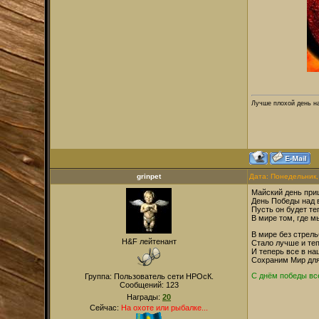
Лучше плохой день на
grinpet
Дата: Понедельник,
Майский день при
День Победы над 
Пусть он будет те
В мире том, где м
В мире без стрель
H&F лейтенант
Стало лучше и теп
И теперь все в н
Сохраним Мир для
С днём победы вс
Группа: Пользователь сети НРОсК.
Сообщений:
123
Награды:
20
Сейчас:
На охоте или рыбалке...