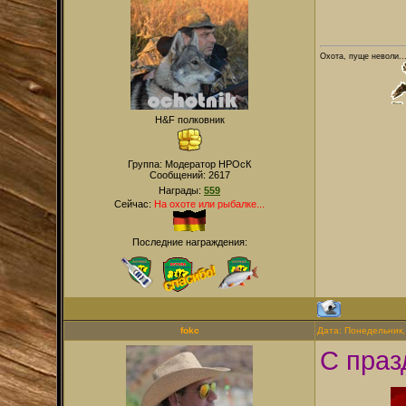
Охота, пуще неволи...
H&F полковник
Группа: Модератор НРОсК
Сообщений:
2617
Награды:
559
Сейчас:
На охоте или рыбалке...
Последние награждения:
fokc
Дата: Понедельник,
С праз