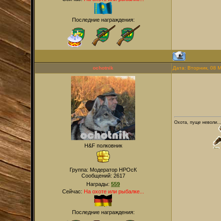
Последние награждения:
ochotnik
Дата: Вторник, 08 
Охота, пуще неволи...
H&F полковник
Группа: Модератор НРОсК
Сообщений:
2617
Награды:
559
Сейчас:
На охоте или рыбалке...
Последние награждения: