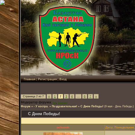
Главная
|
Регистрация
|
Вход
«
1
2
3
4
…
6
7
»
Страница
2
из
7
Модератор форума:
,
Kot
kolumbay
Форум
»
- У костра.
»
Поздравительная!
»
С Днем Победы!
(9 мая - День Победы.)
С Днем Победы!
ochotnik
Дата: Понедельник,