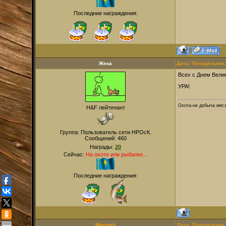
Последние награждения:
Жека
Дата: Понедельник,
Всех с Днем Вели
УРА!
Охота-не добыча мяса
H&F лейтенант
Группа: Пользователь сети НРОсК.
Сообщений:
460
Награды:
20
Сейчас:
На охоте или рыбалке...
Последние награждения:
Mercurii
Дата: Понедельник,