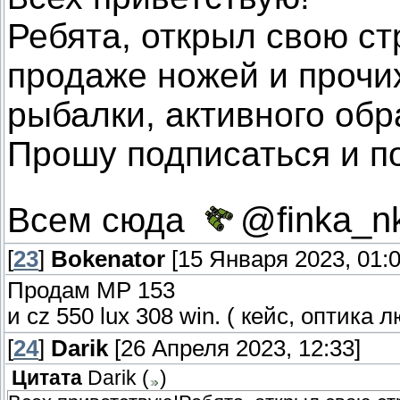
Ребята, открыл свою ст
продаже ножей и прочих
рыбалки, активного обр
Прошу подписаться и п
Всем сюда
@finka_n
[
23
]
Bokenator
[15 Января 2023, 01:0
Продам МР 153
и cz 550 lux 308 win. ( кейс, оптика 
[
24
]
Darik
[26 Апреля 2023, 12:33]
Цитата
Darik
(
)