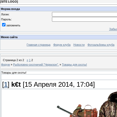
[
SITE LOGO
]
Форма входа
Логин:
Пароль:
запомнить
Забыл
Меню сайта
Главная страница
Форум клуба
Новости
Фотоальбомы клуба
Страница
2
из
2
«
1
2
Форум
»
Рыболовно-охотничий ''Черкизон''.
»
Товары для охоты!
Товары для охоты!
[
1
]
k€t
[15 Апреля 2014, 17:04]