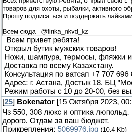
Всех приветствую!Ребята, открыл свою ст
товаров для охоты, рыбалки, активного об
Прошу подписаться и поддержать лайками
Всем сюда @finka_nkvd_kz
Всем привет ребята!
Открыл бутик мужских товаров!
Ножи, шампура, термосы, фляжки и 
Доставка по всему Казахстану.
Консультация по ватсап +7 707 696 
Адрес: г. Астана, Достык 18, БЦ "Мос
Режим работы с 10 до 20-00, без в
[
25
]
Bokenator
[15 Октября 2023, 00:
Чз 550, 308 люкс и оптика люпольд.
дорого. Отдам за ваш бюджет.
Прикрепления:
5069976.jpg
(10.4 Kb)