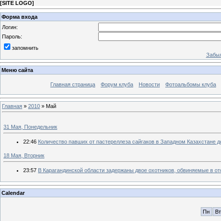
[
SITE LOGO
]
Форма входа
Логин:
Пароль:
запомнить
Забыл
Меню сайта
Главная страница
Форум клуба
Новости
Фотоальбомы клуба
Главная
»
2010
»
Май
31 Мая, Понедельник
22:46
Количество павших от пастереллеза сайгаков в Западном Казахстане до
18 Мая, Вторник
23:57
В Карагандинской области задержаны двое охотников, обвиняемые в от
Calendar
Пн
Вт