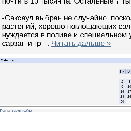
почти в 10 тысяч га. Остальные 7 ты
-Саксаул выбран не случайно, поско
растений, хорошо поглощающих соль
нуждается в поливе и специальном 
сарзан и гр
...
Читать дальше »
Calendar
Пн
Вт
2
3
9
10
16
17
23
24
30
Полная версия сайта