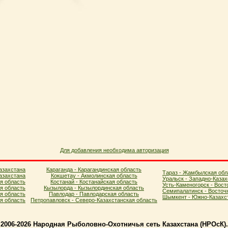
Для добавления необходима авторизация
азахстана
Караганда - Карагандинская область
Тараз - Жамбылская обл
азахстана
Кокшетау - Акмолинская область
Уральск - Западно-Казах
я область
Костанай - Костанайская область
Усть-Каменогорск - Вост
ая область
Кызылорда - Кызылординская область
Семипалатинск - Восточ
я область
Павлодар - Павлодарская область
Шымкент - Южно-Казахст
ая область
Петропавловск - Северо-Казахстанская область
2006-2026 Народная Рыболовно-Охотничья сеть Казахстана (НPOcК)