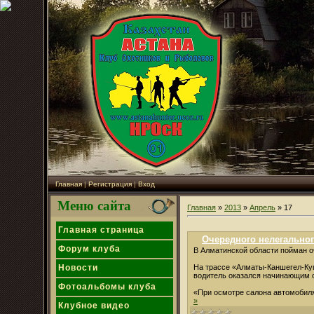
Главная
|
Регистрация
|
Вход
Меню сайта
Главная
»
2013
»
Апрель
»
17
Главная страница
Очередного нелегальног
Форум клуба
В Алматинской области пойман о
Новости
На трассе «Алматы-Каншегел-Куг
водитель оказался начинающим о
Фотоальбомы клуба
«При осмотре салона автомобиля
»
Клубное видео