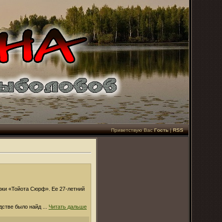
Приветствую Вас
Гость
|
RSS
рки «Тойота Сюрф». Ее 27-летний
едстве было найд
...
Читать дальше