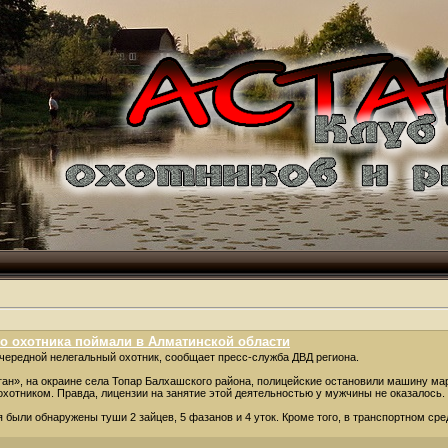
о охотника поймали в Алматинской области
чередной нелегальный охотник, сообщает пресс-служба ДВД региона.
ан», на окраине села Топар Балхашского района, полицейские остановили машину ма
хотником. Правда, лицензии на занятие этой деятельностью у мужчины не оказалось.
 были обнаружены туши 2 зайцев, 5 фазанов и 4 уток. Кроме того, в транспортном ср