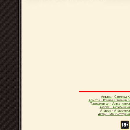
Астана - Столица К
Алматы - Южная Столица К
Талдыкорган - Алматинска
Актобе - Актюбинск
Атырау - Атырауска
Актау - Мангистауск