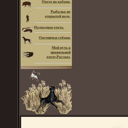
Охота на кабана.
Рыбалка по
открытой воде.
Подводная охота.
Охотничьи собаки.
Мой путь к
правильной
охоте.Рассказ.