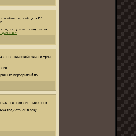
ской области, сообщила ИА
а.
реля, поступило сообщение от
ь дальше »
лава Павлодарской области Ерлан
ания.
хранных мероприятий по
 само ее название: змееголов.
ыха под Астаной в реку