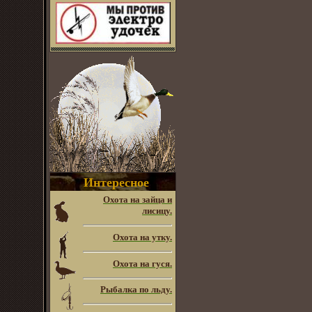
Интересное
Охота на зайца и
лисицу.
Охота на утку.
Охота на гуся.
Рыбалка по льду.