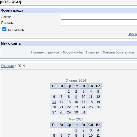
[
SITE LOGO
]
Форма входа
Логин:
Пароль:
запомнить
Забыл
Меню сайта
Главная страница
Форум клуба
Новости
Фотоальбомы клуба
Главная
»
2014
Январь 2014
Пн
Вт
Ср
Чт
Пт
Сб
Вс
1
2
3
4
5
6
7
8
9
10
11
12
13
14
15
16
17
18
19
20
21
22
23
24
25
26
27
28
29
30
31
Май 2014
Пн
Вт
Ср
Чт
Пт
Сб
Вс
1
2
3
4
5
6
7
8
9
10
11