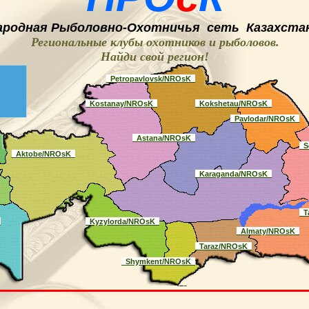
ародная
Рыболовно-
O
хотничья
сеть
Казахстан
Региональные клубы охотников и рыболовов.
Найди свой регион
!
_Petropavlovsk/NROsK_
_Kostanay/NROsK_
_Kokshetau/NROsK_
_Pavlodar/NROsK_
_Astana/NROsK_
_S
_Aktobe/NROsK_
_Karaganda/NROsK_
_T
_
_Kyzylorda/NROsK_
_Almaty/NROsK_
_Taraz/NROsK_
_Shymkent/NROsK_