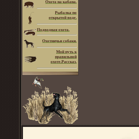
Охота на кабана.
Рыбалка по
открытой воде.
Подводная охота.
Охотничьи собаки.
Мой путь к
правильной
охоте.Рассказ.