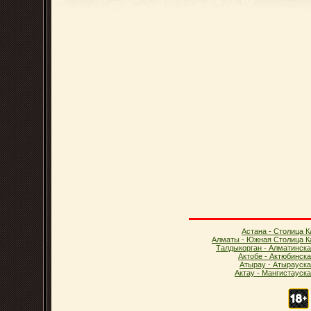
Астана - Столица К
Алматы - Южная Столица К
Талдыкорган - Алматинска
Актобе - Актюбинск
Атырау - Атырауска
Актау - Мангистауск