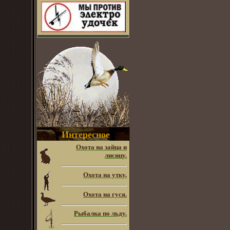
Интересное
Охота на зайца и
лисицу.
Охота на утку.
Охота на гуся.
Рыбалка по льду.