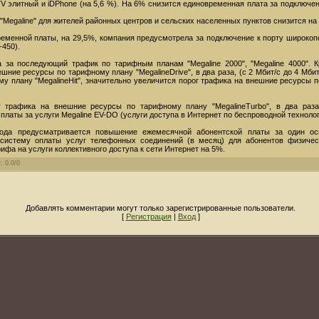
 TV элитный и iDPhone (на 5,6 %). На 6% снизится единовременная плата за подключение
"Megaline" для жителей районных центров и сельских населенных пунктов снизится на
менной платы, на 29,5%, компания предусмотрела за подключение к порту широкопо
450).
 за последующий трафик по тарифным планам "Megaline 2000", "Megaline 4000". К
шние ресурсы по тарифному плану "MegalineDrive", в два раза, (с 2 Мбит/с до 4 Мби
 плану "MegalineHit", значительно увеличится порог трафика на внешние ресурсы по
г трафика на внешние ресурсы по тарифному плану "MegalineTurbo", в два раз
платы за услуги Megaline EV-DO (услуги доступа в Интернет по беспроводной техноло
ода предусматривается повышение ежемесячной абонентской платы за один ос
систему оплаты услуг телефонных соединений (в месяц) для абонентов физичес
ифа на услуги коллективного доступа к сети Интернет на 5%.
г
:
0.0
/
0
Добавлять комментарии могут только зарегистрированные пользователи.
[
Регистрация
|
Вход
]