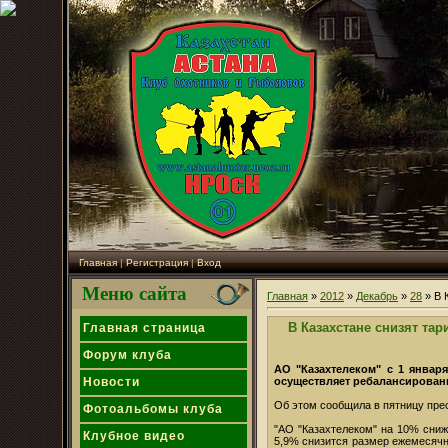
Главная
|
Регистрация
|
Вход
Меню сайта
Главная
»
2012
»
Декабрь
»
28
» В 
В Казахстане снизят та
Главная страница
Форум клуба
АО "Казахтелеком" с 1 января
осуществляет ребалансировани
Новости
Об этом сообщила в пятницу пре
Фотоальбомы клуба
"АО "Казахтелеком" на 10% сниж
Клубное видео
5,9% снизится размер ежемесячно