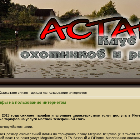
Казахстане снизят тарифы на пользование интернетом
рифы на пользование интернетом
 2013 года снижает тарифы и улучшает характеристики услуг доступа в Инте
е тарифов на услуги местной телефонной связи.
сс-служба компании.
ает размер ежемесячной платы по тарифному плану MegalineHitOptima (с 3 тысяч 325
й платы за пакет услуг MegalineDrive, iD TV базовый и iDPhone. Аналогичное сниже