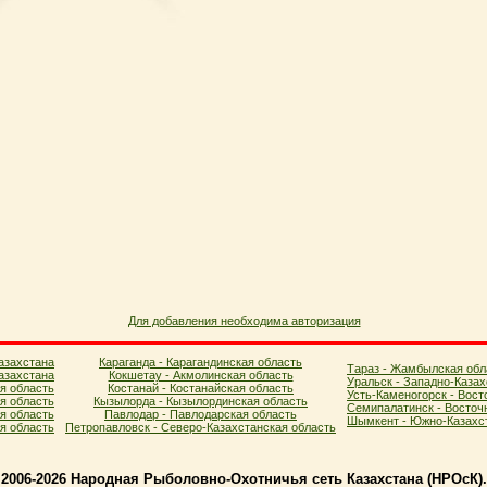
Для добавления необходима авторизация
азахстана
Караганда - Карагандинская область
Тараз - Жамбылская обл
азахстана
Кокшетау - Акмолинская область
Уральск - Западно-Казах
я область
Костанай - Костанайская область
Усть-Каменогорск - Вост
ая область
Кызылорда - Кызылординская область
Семипалатинск - Восточ
я область
Павлодар - Павлодарская область
Шымкент - Южно-Казахст
ая область
Петропавловск - Северо-Казахстанская область
2006-2026 Народная Рыболовно-Охотничья сеть Казахстана (НPOcК)