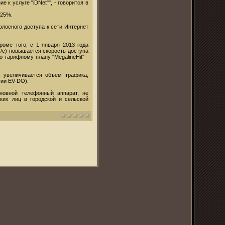
 к услуге "iDNet"", - говорится в
 25%.
лосного доступа к сети Интернет
роме того, с 1 января 2013 года
т/с) повышается скорость доступа
 тарифному плану "MegalineHit" -
а увеличивается объем трафика,
гии EV-DO).
новной телефонный аппарат, не
ких лиц в городской и сельской