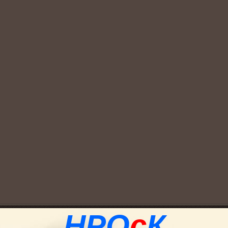
НРО
с
К