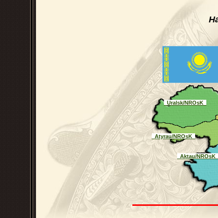
Н
_Uralsk/NROsK_
_Atyrau/NROsK_
_Aktau/NROsK