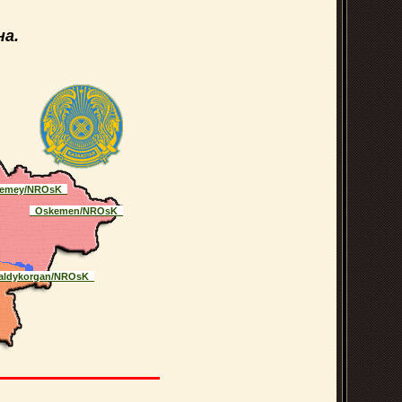
а.
emey/NROsK_
_Oskemen/NROsK_
aldykorgan/NROsK_