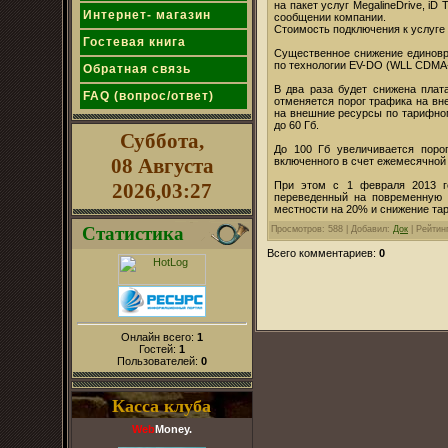
на пакет услуг MegalineDrive, iD
Интернет- магазин
сообщении компании.
Стоимость подключения к услуге 
Гостевая книга
Существенное снижение единовре
по технологии EV-DO (WLL CDMA-
Обратная связь
В два раза будет снижена плата
FAQ (вопрос/ответ)
отменяется порог трафика на вне
на внешние ресурсы по тарифному
до 60 Гб.
Суббота,
До 100 Гб увеличивается поро
08 Августа
включенного в счет ежемесячной 
При этом с 1 февраля 2013 г
2026,03:27
переведенный на повременную 
местности на 20% и снижение тар
Статистика
Просмотров
: 588 |
Добавил
:
Док
|
Рейтин
Всего комментариев
:
0
Онлайн всего:
1
Гостей:
1
Пользователей:
0
Касса клуба
Web
Money.