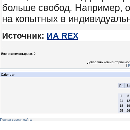
больше свобод. Например, о
на копытных в индивидуаль
Источник:
ИА REX
Всего комментариев
:
0
Добавлять комментарии могу
[
Р
Calendar
Пн
Вт
4
5
11
12
18
19
25
26
Полная версия сайта