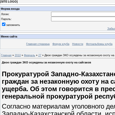
[
SITE LOGO
]
Форма входа
Логин:
Пароль:
запомнить
Забыл
Меню сайта
Главная страница
Форум клуба
Новости
Фотоальбомы клуба
Главная
»
2010
»
Февраль
»
27
» Двое граждан ЗКО осуждены за незаконную охоту на 
Двое граждан ЗКО осуждены за незаконную охоту на сайгаков
Прокуратурой Западно-Казахстан
граждан за незаконную охоту на 
ущерба. Об этом говорится в пре
генеральной прокуратурой респуб
Согласно материалам уголовного де
Западно-Казахстанской области, исп