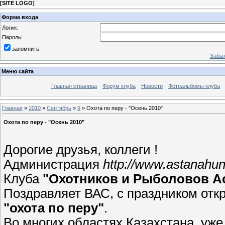
[
SITE LOGO
]
Форма входа
Логин:
Пароль:
запомнить
Забыл
Меню сайта
Главная страница
Форум клуба
Новости
Фотоальбомы клуба
Главная
»
2010
»
Сентябрь
»
9
» Охота по перу - "Осень 2010"
Охота по перу - "Осень 2010"
Дорогие друзья, коллеги !
Администрация
http://www.astanahun
Клуба
"Охотников и Рыболовов А
Поздравляет ВАС, с праздником отк
"охота по перу"
.
Во многих областях Казахстана, уже 