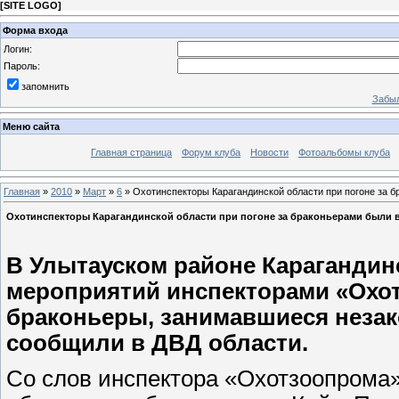
[
SITE LOGO
]
Форма входа
Логин:
Пароль:
запомнить
Забыл
Меню сайта
Главная страница
Форум клуба
Новости
Фотоальбомы клуба
Главная
»
2010
»
Март
»
6
» Охотинспекторы Карагандинской области при погоне за 
Охотинспекторы Карагандинской области при погоне за браконьерами были
В Улытауском районе Карагандин
мероприятий инспекторами «Охо
браконьеры, занимавшиеся незако
сообщили в ДВД области.
Со слов инспектора «Охотзоопрома»