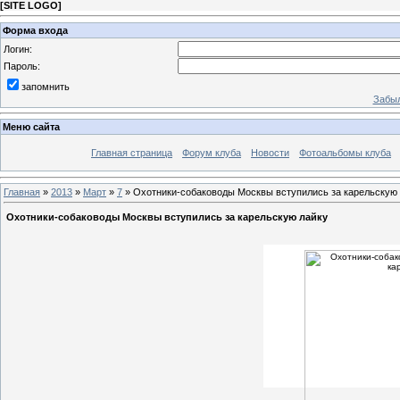
[
SITE LOGO
]
Форма входа
Логин:
Пароль:
запомнить
Забыл
Меню сайта
Главная страница
Форум клуба
Новости
Фотоальбомы клуба
Главная
»
2013
»
Март
»
7
» Охотники-собаководы Москвы вступились за карельскую
Охотники-собаководы Москвы вступились за карельскую лайку