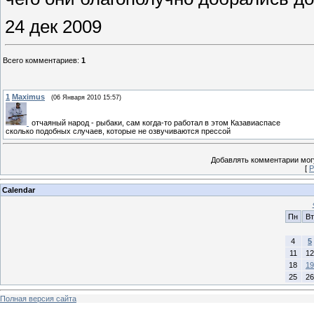
24 дек 2009
Всего комментариев
:
1
1
Maximus
(06 Января 2010 15:57)
отчаяный народ - рыбаки, сам когда-то работал в этом Казавиаспасе
сколько подобных случаев, которые не озвучиваются прессой
Добавлять комментарии могу
[
Р
Calendar
Пн
Вт
4
5
11
12
18
19
25
26
Полная версия сайта