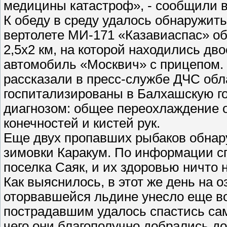
медицины катастроф», - сообщили в
К обеду в среду удалось обнаружит
вертолете МИ-171 «Казавиаспас» 
2,5х2 км, на которой находились дв
автомобиль «Москвич» с прицепом. И
рассказали в пресс-службе ДЧС обл
госпитализированы в Балхашскую г
диагнозом: общее переохлаждение 
конечностей и кистей рук.
Еще двух пропавших рыбаков обнару
зимовки Каракум. По информации сп
поселка Саяк, и их здоровью ничто н
Как выяснилось, в этот же день на 
оторвавшейся льдине унесло еще во
пострадавшим удалось спастись сам
чего они благополучно добрались д