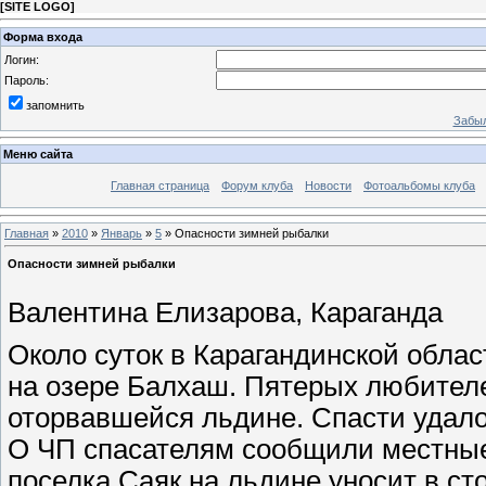
[
SITE LOGO
]
Форма входа
Логин:
Пароль:
запомнить
Забыл
Меню сайта
Главная страница
Форум клуба
Новости
Фотоальбомы клуба
Главная
»
2010
»
Январь
»
5
» Опасности зимней рыбалки
Опасности зимней рыбалки
Валентина Елизарова, Караганда
Около суток в Карагандинской обла
на озере Балхаш. Пятерых любител
оторвавшейся льдине. Спасти удало
О ЧП спасателям сообщили местные
поселка Саяк на льдине уносит в ст