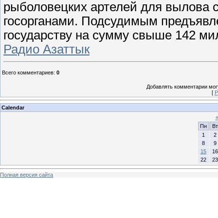
рыболовецких артелей для вылова с
госорганами. Подсудимым предъявл
государству на сумму свыше 142 мил
Радио Азаттык
Всего комментариев
:
0
Добавлять комментарии могу
[
Р
Calendar
Пн
Вт
1
2
8
9
15
16
22
23
Полная версия сайта