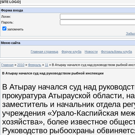
[
SITE LOGO
]
Форма входа
Логин:
Пароль:
запомнить
Забыл
Меню сайта
Главная страница
Форум клуба
Новости
Фотоальбомы клуба
Главная
»
2010
»
Февраль
»
11
» В Атырау начался суд над руководством рыбной инс
В Атырау начался суд над руководством рыбной инспекции
В Атырау начался суд над руководс
прокуратура Атырауской области, н
заместитель и начальник отдела ре
учреждения «Урало-Каспийская меж
хозяйства», более известное общес
Руководство рыбоохраны обвиняетс