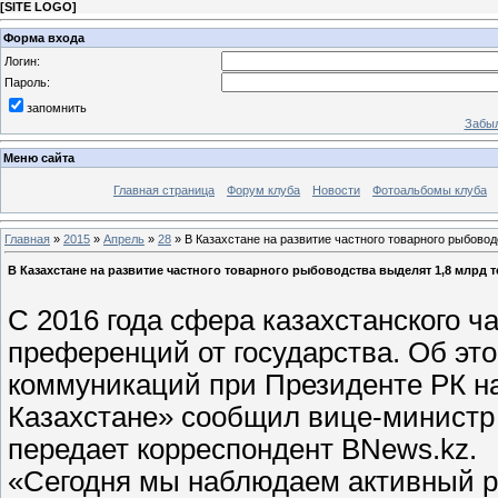
[
SITE LOGO
]
Форма входа
Логин:
Пароль:
запомнить
Забыл
Меню сайта
Главная страница
Форум клуба
Новости
Фотоальбомы клуба
Главная
»
2015
»
Апрель
»
28
» В Казахстане на развитие частного товарного рыбоводс
В Казахстане на развитие частного товарного рыбоводства выделят 1,8 млрд те
С 2016 года сфера казахстанского ч
преференций от государства. Об эт
коммуникаций при Президенте РК на
Казахстане» сообщил вице-министр 
передает корреспондент BNews.kz.
«Сегодня мы наблюдаем активный ро