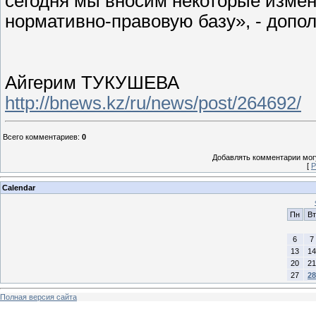
сегодня мы вносим некоторые измен
нормативно-правовую базу», - допо
Айгерим ТУКУШЕВА
http://bnews.kz/ru/news/post/264692/
Всего комментариев
:
0
Добавлять комментарии могу
[
Р
Calendar
Пн
Вт
6
7
13
14
20
21
27
28
Полная версия сайта