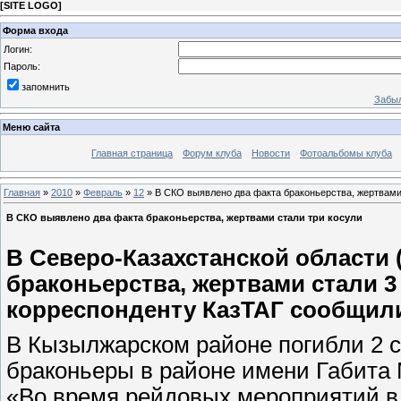
[
SITE LOGO
]
Форма входа
Логин:
Пароль:
запомнить
Забыл
Меню сайта
Главная страница
Форум клуба
Новости
Фотоальбомы клуба
Главная
»
2010
»
Февраль
»
12
» В СКО выявлено два факта браконьерства, жертвами
В СКО выявлено два факта браконьерства, жертвами стали три косули
В Северо-Казахстанской области
браконьерства, жертвами стали 3
корреспонденту КазТАГ сообщили
В Кызылжарском районе погибли 2 с
браконьеры в районе имени Габита
«Во время рейдовых мероприятий в 