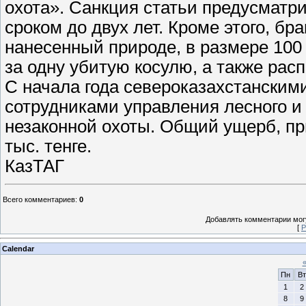
охота». Санкция статьи предусматр
сроком до двух лет. Кроме этого, б
нанесенный природе, в размере 100 
за одну убитую косулю, а также рас
С начала года североказахстанским
сотрудниками управления лесного и
незаконной охоты. Общий ущерб, пр
тыс. тенге.
КазТАГ
Всего комментариев
:
0
Добавлять комментарии могу
[
Р
Calendar
Пн
Вт
1
2
8
9