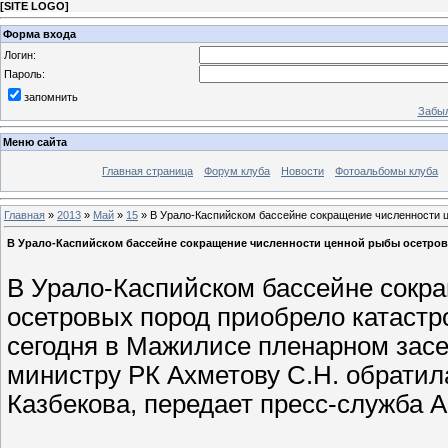
[
SITE LOGO
]
Форма входа
Логин:
Пароль:
запомнить
Забыл
Меню сайта
Главная страница
Форум клуба
Новости
Фотоальбомы клуба
Главная
»
2013
»
Май
»
15
» В Урало-Каспийском бассейне сокращение численности 
В Урало-Каспийском бассейне сокращение численности ценной рыбы осетров
В Урало-Каспийском бассейне сокр
осетровых пород приобрело катаст
сегодня в Мажилисе пленарном засе
министру РК Ахметову С.Н. обратил
Казбекова, передает пресс-служба 