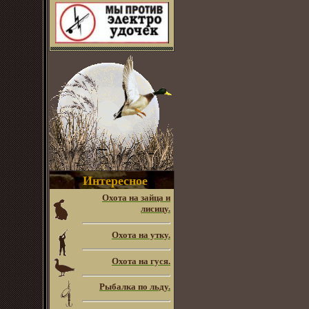
Интересное
Охота на зайца и
лисицу.
Охота на утку.
Охота на гуся.
Рыбалка по льду.