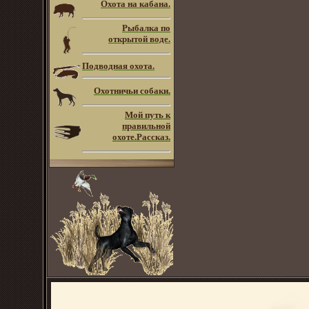
Охота на кабана.
Рыбалка по
открытой воде.
Подводная охота.
Охотничьи собаки.
Мой путь к
правильной
охоте.Рассказ.