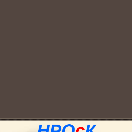
НРО
с
К