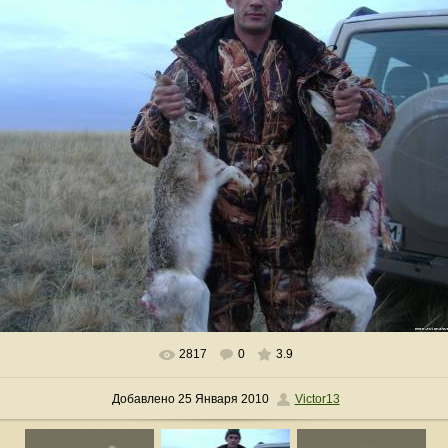
2817
0
3.9
В реальном размере
1500x1125
/ 148.1Kb
Добавлено
25 Января 2010
Victor13