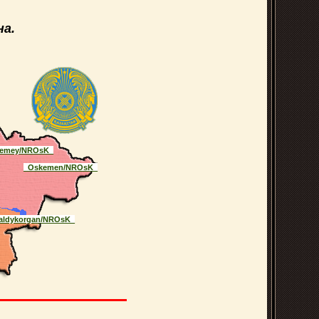
а.
emey/NROsK_
_Oskemen/NROsK_
aldykorgan/NROsK_