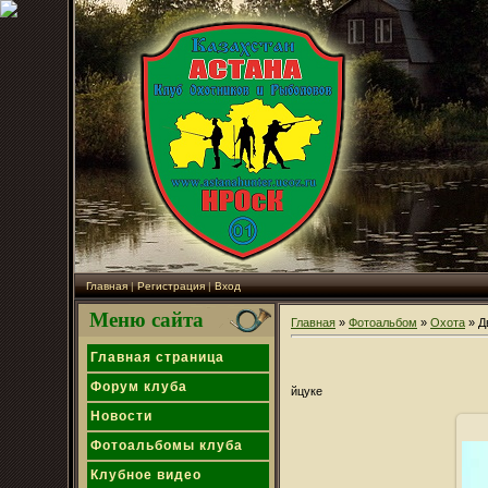
Главная
|
Регистрация
|
Вход
Меню сайта
Главная
»
Фотоальбом
»
Охота
» Д
Главная страница
Форум клуба
йцуке
Новости
Фотоальбомы клуба
Клубное видео