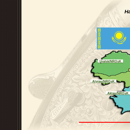
Н
_Uralsk/NROsK_
_Atyrau/NROsK_
_Aktau/NROsK