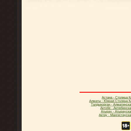
Астана - Столица К
Алматы - Южная Столица К
Талдыкорган - Алматинска
Актобе - Актюбинск
Атырау - Атырауска
Актау - Мангистауск