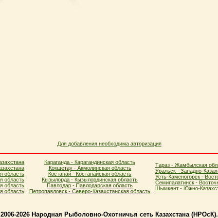
Для добавления необходима авторизация
азахстана
Караганда - Карагандинская область
Тараз - Жамбылская обл
азахстана
Кокшетау - Акмолинская область
Уральск - Западно-Казах
я область
Костанай - Костанайская область
Усть-Каменогорск - Вост
ая область
Кызылорда - Кызылординская область
Семипалатинск - Восточ
я область
Павлодар - Павлодарская область
Шымкент - Южно-Казахст
ая область
Петропавловск - Северо-Казахстанская область
2006-2026 Народная Рыболовно-Охотничья сеть Казахстана (НPOcК)