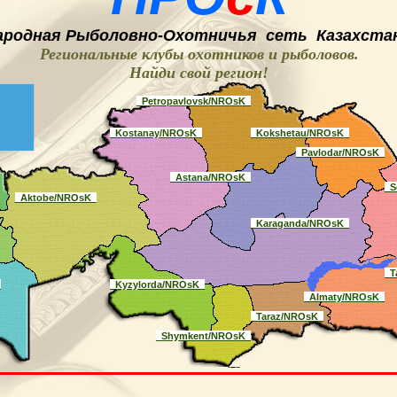
ародная
Рыболовно-
O
хотничья
сеть
Казахстан
Региональные клубы охотников и рыболовов.
Найди свой регион
!
_Petropavlovsk/NROsK_
_Kostanay/NROsK_
_Kokshetau/NROsK_
_Pavlodar/NROsK_
_Astana/NROsK_
_S
_Aktobe/NROsK_
_Karaganda/NROsK_
_T
_
_Kyzylorda/NROsK_
_Almaty/NROsK_
_Taraz/NROsK_
_Shymkent/NROsK_