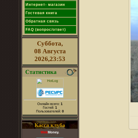
Интернет- магазин
Гостевая книга
Обратная связь
FAQ (вопрос/ответ)
Суббота,
08 Августа
2026,23:53
Статистика
Онлайн всего:
1
Гостей:
1
Пользователей:
0
Касса клуба
Web
Money.