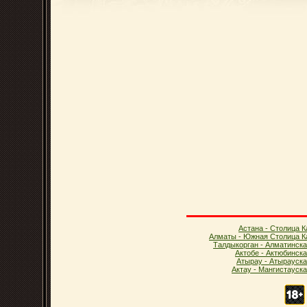
Астана - Столица К
Алматы - Южная Столица К
Талдыкорган - Алматинска
Актобе - Актюбинск
Атырау - Атырауска
Актау - Мангистауск