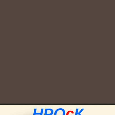
НРО
с
К