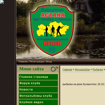
Главная
|
Регистрация
|
Вход
Меню сайта
Главная
»
Фотоальбом
»
Рыбалка
»
Главная страница
Форум клуба
рыбалка на реке Куланотпес 16.10.2
Новости
Фотоальбомы клуба
Клубное видео