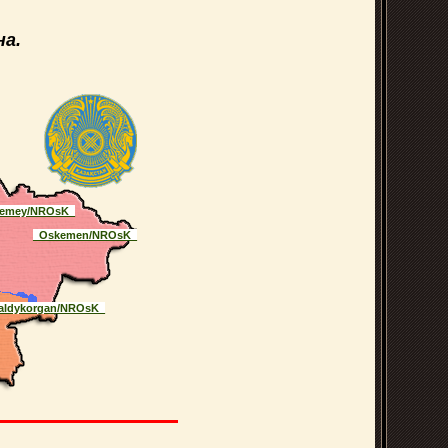
а.
emey/NROsK_
_Oskemen/NROsK_
aldykorgan/NROsK_