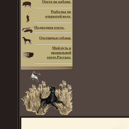
Охота на кабана.
Рыбалка по
открытой воде.
Подводная охота.
Охотничьи собаки.
Мой путь к
правильной
охоте.Рассказ.