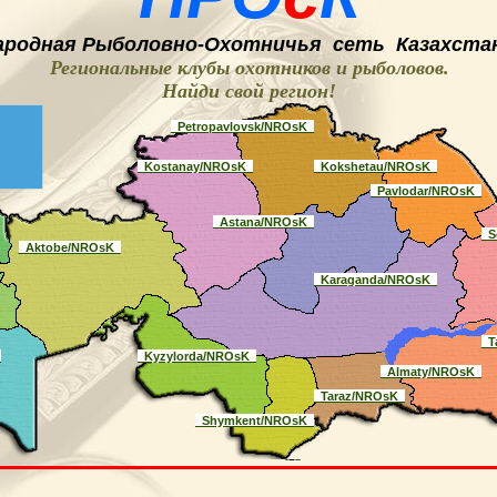
ародная
Рыболовно-
O
хотничья
сеть
Казахстан
Региональные клубы охотников и рыболовов.
Найди свой регион
!
_Petropavlovsk/NROsK_
_Kostanay/NROsK_
_Kokshetau/NROsK_
_Pavlodar/NROsK_
_Astana/NROsK_
_S
_Aktobe/NROsK_
_Karaganda/NROsK_
_T
_
_Kyzylorda/NROsK_
_Almaty/NROsK_
_Taraz/NROsK_
_Shymkent/NROsK_