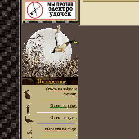
Интересное
Охота на зайца и
лисицу.
Охота на утку.
Охота на гуся.
Рыбалка по льду.