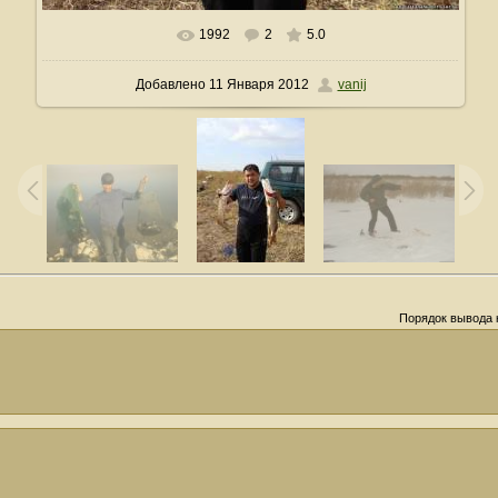
1992
2
5.0
В реальном размере
1200x1600
/ 237.4Kb
Добавлено
11 Января 2012
vanij
Порядок вывода 