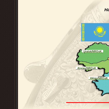
Н
_Uralsk/NROsK_
_Atyrau/NROsK_
_Aktau/NROsK