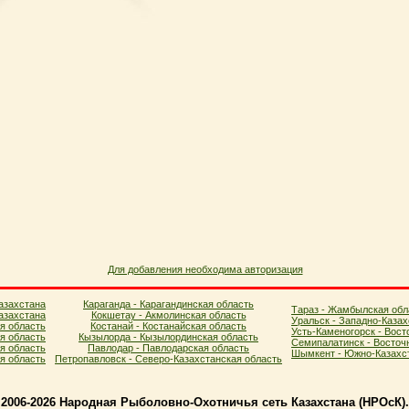
Для добавления необходима авторизация
азахстана
Караганда - Карагандинская область
Тараз - Жамбылская обл
азахстана
Кокшетау - Акмолинская область
Уральск - Западно-Казах
я область
Костанай - Костанайская область
Усть-Каменогорск - Вост
ая область
Кызылорда - Кызылординская область
Семипалатинск - Восточ
я область
Павлодар - Павлодарская область
Шымкент - Южно-Казахст
ая область
Петропавловск - Северо-Казахстанская область
2006-2026 Народная Рыболовно-Охотничья сеть Казахстана (НPOcК)