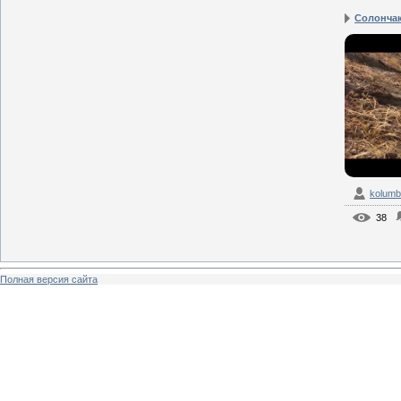
Солончак
kolum
38
Полная версия сайта