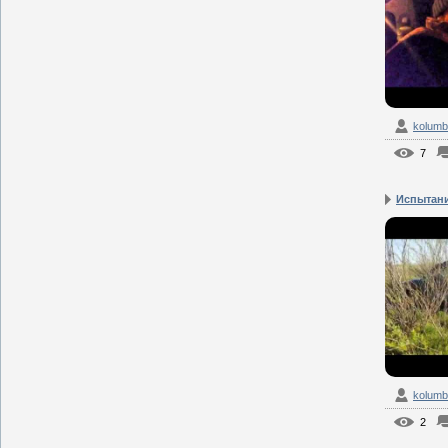
kolum
7
Испытани
kolum
2