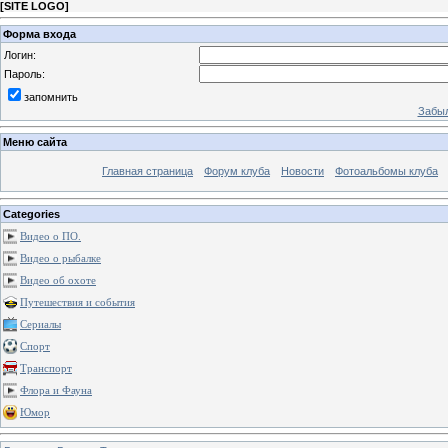
[
SITE LOGO
]
Форма входа
Логин:
Пароль:
запомнить
Забыл
Меню сайта
Главная страница
Форум клуба
Новости
Фотоальбомы клуба
Categories
Видео о ПО.
Видео о рыбалке
Видео об охоте
Путешествия и события
Сериалы
Спорт
Транспорт
Флора и Фауна
Юмор