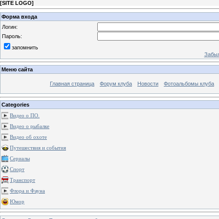
[
SITE LOGO
]
Форма входа
Логин:
Пароль:
запомнить
Забыл
Меню сайта
Главная страница
Форум клуба
Новости
Фотоальбомы клуба
Categories
Видео о ПО.
Видео о рыбалке
Видео об охоте
Путешествия и события
Сериалы
Спорт
Транспорт
Флора и Фауна
Юмор