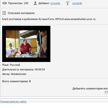
Просмотры
: 100
Добавил
:
ochotnik
ochotnik
Описание материала
:
Клуб охотников и рыболовов Астаны!Сеть НРОсК.www.astanahunter.ucoz.ru
Язык
: Русский
Длительность материала
: 00:06:54
Автор
: Aktobehunter
Всего комментариев
:
0
Добавлять комментарии могу
[
Р
Полная версия сайта