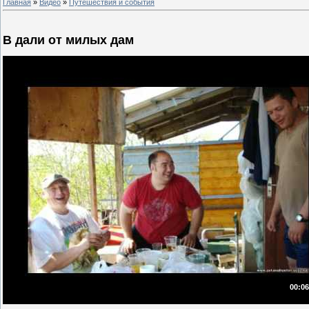
Главная
»
Видео
»
Путешествия и события
В дали от милых дам
00:06