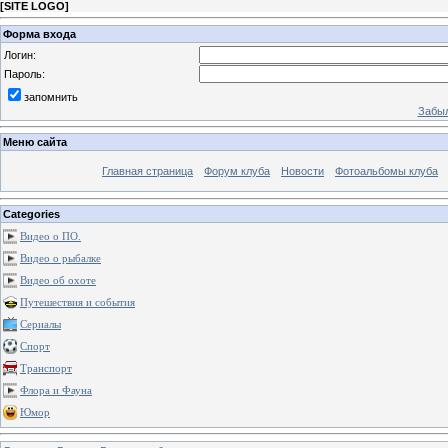
[
SITE LOGO
]
Форма входа
Логин:
Пароль:
запомнить
Забыл
Меню сайта
Главная страница
Форум клуба
Новости
Фотоальбомы клуба
Categories
Видео о ПО.
Видео о рыбалке
Видео об охоте
Путешествия и события
Сериалы
Спорт
Транспорт
Флора и Фауна
Юмор