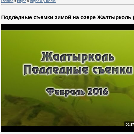
Главная
»
Видео
»
Видео о рыбалке
Подлёдные съемки зимой на озере Жалтырколь 
00:17