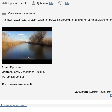
Просмотры
: 4
Добавил
:
Nb
Nb
Описание материала
:
7 апреля 2016 года. Отдых, славная рыбалка, жерех!!! спиннингисты! (в фильме ис
Язык
: Русский
Длительность материала
: 00:11:50
Автор
: Nurbol Bati
Всего комментариев
:
0
Добавлять комментарии могу
[
Р
Полная версия сайта