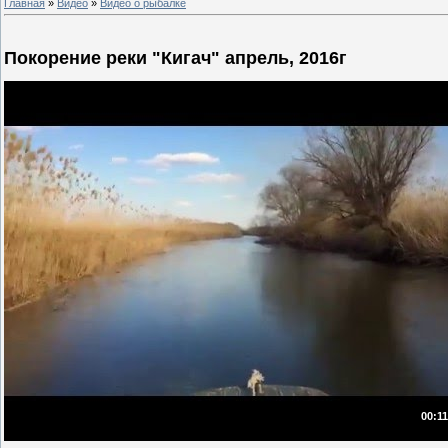
Главная
»
Видео
»
Видео о рыбалке
Покорение реки "Кигач" апрель, 2016г
00:11