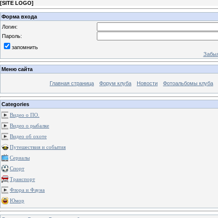
[
SITE LOGO
]
Форма входа
Логин:
Пароль:
запомнить
Забыл
Меню сайта
Главная страница
Форум клуба
Новости
Фотоальбомы клуба
Categories
Видео о ПО.
Видео о рыбалке
Видео об охоте
Путешествия и события
Сериалы
Спорт
Транспорт
Флора и Фауна
Юмор