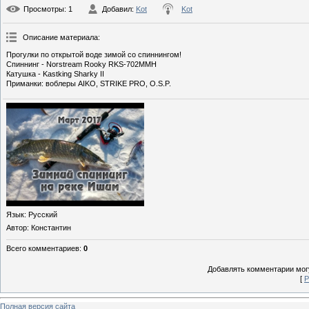
Просмотры
: 1
Добавил
:
Kot
Kot
Описание материала
:
Прогулки по открытой воде зимой со спиннингом!
Спиннинг - Norstream Rooky RKS-702MMH
Катушка - Kastking Sharky II
Приманки: воблеры AIKO, STRIKE PRO, O.S.P.
Язык
: Русский
Автор
: Константин
Всего комментариев
:
0
Добавлять комментарии могу
[
Р
Полная версия сайта