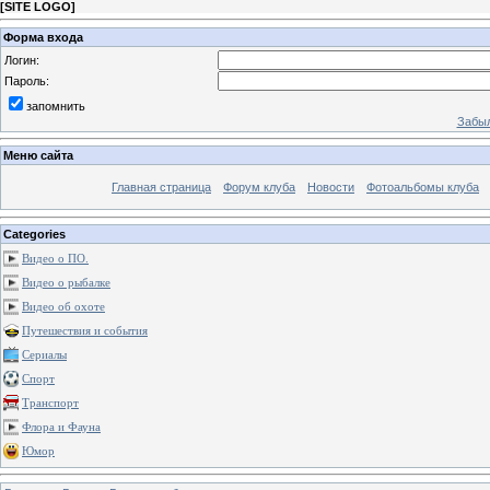
[
SITE LOGO
]
Форма входа
Логин:
Пароль:
запомнить
Забыл
Меню сайта
Главная страница
Форум клуба
Новости
Фотоальбомы клуба
Categories
Видео о ПО.
Видео о рыбалке
Видео об охоте
Путешествия и события
Сериалы
Спорт
Транспорт
Флора и Фауна
Юмор