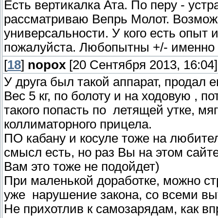
Есть вертикалка Ата. По перу - устр
рассматриваю Вепрь Молот. Возмож
универсальности. У кого есть опыт 
пожалуйста. Любопытны +/- именно 
[
18
]
nopox
[20 Сентября 2013, 16:04]
У друга был такой аппарат, продал е
Вес 5 кг, по болоту и на ходовую , п
такого попасть по летящей утке, мяг
коллиматорного прицела.
ПО кабану и косуле тоже на любите
смысл есть, но раз Вы на этом сайте
Вам это тоже не подойдет)
При маленькой доработке, можно ст
уже нарушение закона, со всеми в
Не прихотлив к самозарядам, как вп