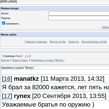
[
SITE LOGO
]
Форма входа
Логин:
Пароль:
запомнить
Забыл
Меню сайта
Главная страница
Форум клуба
Новости
Фотоальбомы клуба
Страница
2
из
2
«
1
2
Форум
»
Наши ружья.
»
Карабины и ружья ''Вепрь''.
Карабины и ружья ''Вепрь''.
[
16
]
manatkz
[11 Марта 2013, 14:32]
Я брал за 82000 кажется, лет пять н
[
17
]
rynex
[20 Сентября 2013, 13:55]
Уважаемые братья по оружию )