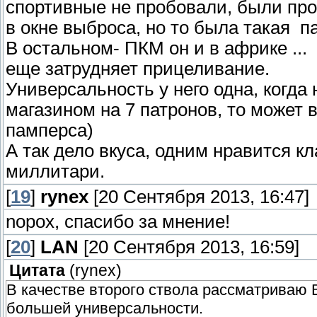
спортивные не пробовали, были про
в окне выброса, но то была такая п
В остальном- ПКМ он и в африке ...
еще затрудняет прицеливание.
Универсальность у него одна, когда
магазином на 7 патронов, то может
памперса)
А так дело вкуса, одним нравится кл
миллитари.
[
19
]
rynex
[20 Сентября 2013, 16:47]
nopox, спасибо за мнение!
[
20
]
LAN
[20 Сентября 2013, 16:59]
Цитата
(
rynex
)
В качестве второго ствола рассматриваю 
большей универсальности.