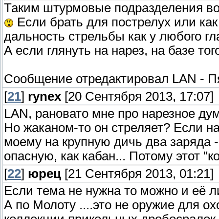
Таким штурмовые подразделения во
Если брать для пострелух или как 
дальность стрельбы как у любого г
А если глянуть на нарез, на базе то
Сообщение отредактировал
LAN
-
П
[
21
]
rynex
[20 Сентября 2013, 17:07]
LAN, рановато мне про нарезное дума
Но жаканом-то он стреляет? Если на
моему на крупную дичь два заряда -
опасную, как кабан... Потому этот "
[
22
]
юрец
[21 Сентября 2013, 01:21]
Если тема не нужна то можно и её л
А по Молоту ....это не оружие для о