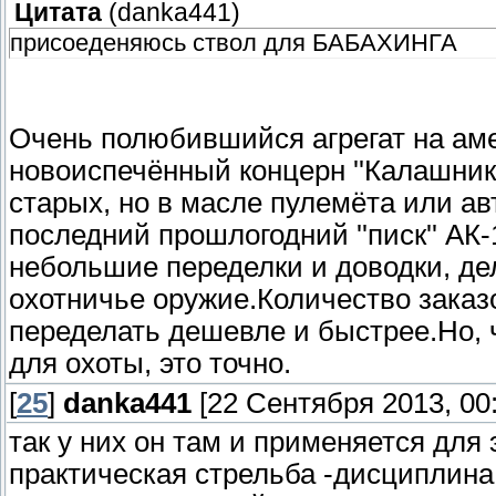
Цитата
(
danka441
)
присоеденяюсь ствол для БАБАХИНГА
Очень полюбившийся агрегат на ам
новоиспечённый концерн ''Калашник
старых, но в масле пулемёта или ав
последний прошлогодний ''писк'' АК-
небольшие переделки и доводки, де
охотничье оружие.Количество заказо
переделать дешевле и быстрее.Но, 
для охоты, это точно.
[
25
]
danka441
[22 Сентября 2013, 00:
так у них он там и применяется для
практическая стрельба -дисциплина 