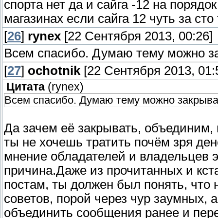
спорта нет да и сайга -12 на порядо
магазинах если сайга 12 чуть за сто 
[
26
]
rynex
[22 Сентября 2013, 00:26]
Всем спасибо. Думаю тему можно з
[
27
]
ochotnik
[22 Сентября 2013, 01:
Цитата
(
rynex
)
Всем спасибо. Думаю тему можно закрыва
Да зачем её закрывать, объединим,
ты не хочешь тратить почём зря денег
мнение обладателей и владельцев эт
причина.Даже из прочитанных и кстат
постам, ты должен был понять, что
советов, порой через чур заумных, а
объединить сообщения ранее и пер