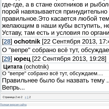
где-где, а в стане охотников и рыбол
порой навязывается принудительно 
правильное.Это касается любой тем
желающим в наши кубы вступить, н
Уставу, там есть и условия по орган
[
28
]
ochotnik
[22 Сентября 2013, 17:
О ''вепре'' собрано всё тут, обсуждаем
[
29
]
юрец
[22 Сентября 2013, 19:28]
Цитата
(
ochotnik
)
О ''вепре'' собрано всё тут, обсуждаем....
Правильнее было бы назвать тему .
Вепрь...
Страница
2
из
2
«
1
2
Полная версия сайта