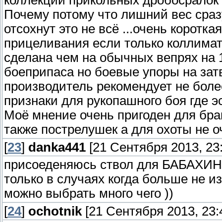
коллекции прикольных дробосралок .
Почему потому что лишний вес сраз
отсохнут это не всё ...очень коротк
прицеливания если только коллимат
сделана чем на обычных вепрях на 
боеприпаса но боевые упоры на зат
производитель рекомендует не боле
признаки для рукопашного боя где э
Моё мнение очень пригоден для бра
также пострелушек а для охоты не о
[
23
]
danka441
[21 Сентября 2013, 23:
присоеденяюсь ствол для БАБАХИН
только в случаях когда больше не из 
можно выбрать много чего ))
[
24
]
ochotnik
[21 Сентября 2013, 23: