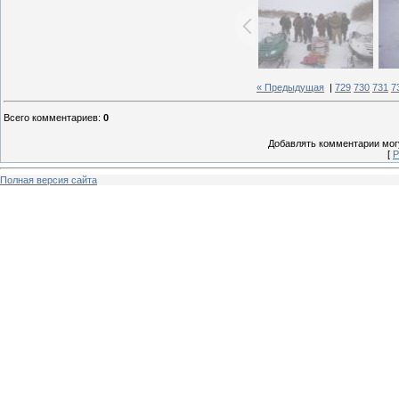
« Предыдущая
|
729
730
731
7
Всего комментариев
:
0
Добавлять комментарии могу
[
Р
Полная версия сайта