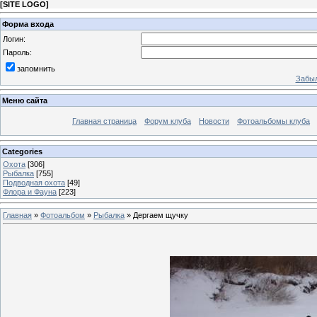
[
SITE LOGO
]
Форма входа
Логин:
Пароль:
запомнить
Забыл
Меню сайта
Главная страница
Форум клуба
Новости
Фотоальбомы клуба
Categories
Охота
[306]
Рыбалка
[755]
Подводная охота
[49]
Флора и Фауна
[223]
Главная
»
Фотоальбом
»
Рыбалка
» Дергаем щучку