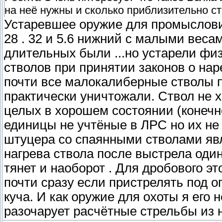
на неё нужны и сколько приблизительно ст
Устаревшее оружие для промысловик
28 . 32 и 5.6 нижний с малыми вес
длительных были ...но устарели фи
стволов при принятии законов о на
почти все малокалиберные стволы п
практически уничтожали. Ствол не
целых в хорошем состоянии (конечно
единицы не учтёные в ЛРС но их не
штуцера со спаянными стволами явл
нагрева ствола после выстрела один
тянет и наоборот . Для дробового эт
почти сразу если пристрелять под о
куча. И как оружие для охоты я его
разочарует расчётные стрельбы из н