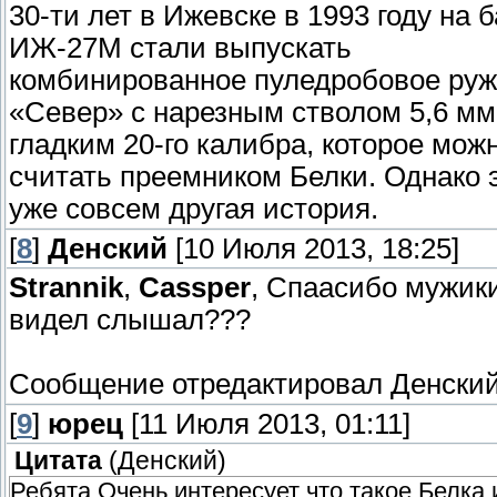
30-ти лет в Ижевске в 1993 году на 
ИЖ-27М стали выпускать
комбинированное пуледробовое ру
«Север» с нарезным стволом 5,6 мм
гладким 20-го калибра, которое мож
считать преемником Белки. Однако 
уже совсем другая история.
[
8
]
Денский
[10 Июля 2013, 18:25]
Strannik
,
Cassper
, Спаасибо мужик
видел слышал???
Сообщение отредактировал
Денски
[
9
]
юрец
[11 Июля 2013, 01:11]
Цитата
(
Денский
)
Ребята Очень интересует что такое Белка 