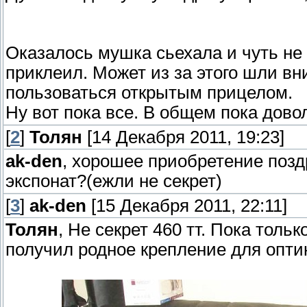
Оказалось мушка сьехала и чуть не
приклеил. Может из за этого шли вн
пользоваться открытым прицелом.
Ну вот пока все. В общем пока дово
[
2
]
Толян
[14 Декабря 2011, 19:23]
ak-den
, хорошее приобретение позд
экспонат?(ежли не секрет)
[
3
]
ak-den
[15 Декабря 2011, 22:11]
Толян
, Не секрет 460 тт. Пока тол
получил родное крепление для опти