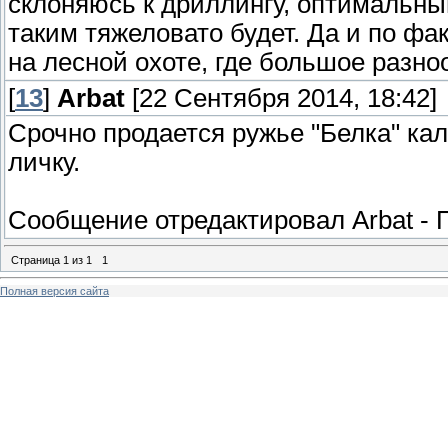
склоняюсь к дриллингу, оптимальный
таким тяжеловато будет. Да и по фак
на лесной охоте, где большое разно
[
13
]
Arbat
[22 Сентября 2014, 18:42]
Срочно продается ружье "Белка" кал
личку.
Сообщение отредактировал
Arbat
-
Страница
1
из
1
1
Полная версия сайта