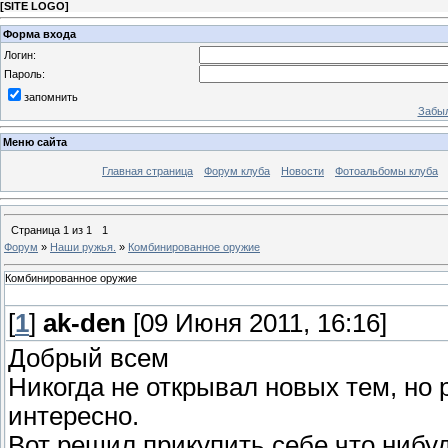
[
SITE LOGO
]
Форма входа
Логин:
Пароль:
запомнить
Забыл
Меню сайта
Главная страница
Форум клуба
Новости
Фотоальбомы клуба
Страница
1
из
1
1
Форум
»
Наши ружья.
»
Комбинированное оружие
Комбинированное оружие
[
1
]
ak-den
[09 Июня 2011, 16:16]
Добрый всем
Никогда не открывал новых тем, но
интересно.
Вот решил прикупить себе,что нибуд