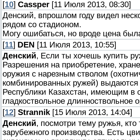
[
10
]
Cassper
[11 Июля 2013, 08:30]
Денский, впрошлом году видел неско
рядом со стадионом.
Могу ошибаться, но вроде цена была
[
11
]
DEN
[11 Июля 2013, 10:55]
Денский
, Если ты хочешь купить ру
Разрешения на приобретение, хране
оружия с нарезным стволом (охотни
комбинированных ружей) выдаются 
Республики Казахстан, имеющим в с
гладкоствольное длинноствольное 
[
12
]
Strannik
[15 Июля 2013, 14:04]
Денский
, посмотри тему ружья, кто
зарубежного производства. Есть цви