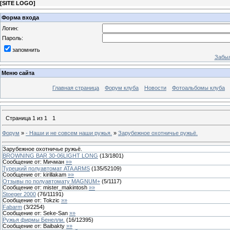
[
SITE LOGO
]
Форма входа
Логин:
Пароль:
запомнить
Забыл
Меню сайта
Главная страница
Форум клуба
Новости
Фотоальбомы клуба
Страница
1
из
1
1
Форум
»
- Наши и не совсем наши ружья.
»
Зарубежное охотничье ружьё.
Зарубежное охотничье ружьё.
BROWNING BAR 30-06LIGHT LONG
(
13
/
1801
)
Сообщение от:
Мичман
»»
Турецкий полуавтомат ATA ARMS
(
135
/
52109
)
Сообщение от:
kirillakam
»»
Отзывы по полуавтомату MAGNUM+
(
5
/
1117
)
Сообщение от:
mister_makintosh
»»
Stoeger 2000
(
76
/
11191
)
Сообщение от:
Tokzic
»»
Fabarm
(
3
/
2254
)
Сообщение от:
Seke-San
»»
Ружья фирмы Бенелли.
(
16
/
12395
)
Сообщение от:
Baibakty
»»