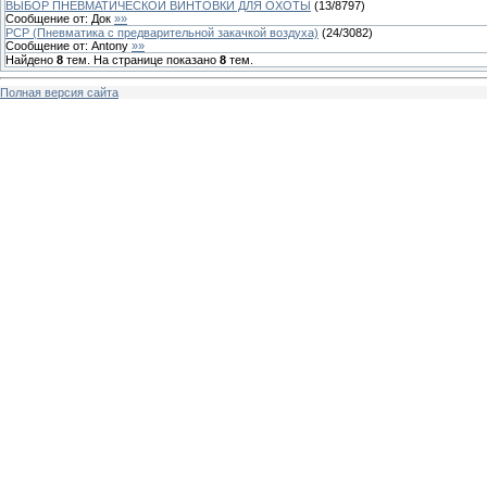
ВЫБОР ПНЕВМАТИЧЕСКОЙ ВИНТОВКИ ДЛЯ ОХОТЫ
(
13
/
8797
)
Сообщение от:
Док
»»
PCP (Пневматика с предварительной закачкой воздуха)
(
24
/
3082
)
Сообщение от:
Antony
»»
Найдено
8
тем. На странице показано
8
тем.
Полная версия сайта