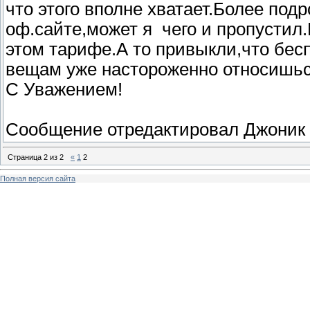
что этого вполне хватает.Более под
оф.сайте,может я чего и пропустил.
этом тарифе.А то привыкли,что бес
вещам уже настороженно относишьс
С Уважением!
Сообщение отредактировал
Джоник
Страница
2
из
2
«
1
2
Полная версия сайта