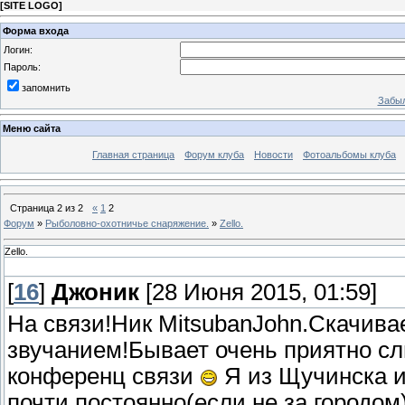
[
SITE LOGO
]
Форма входа
Логин:
Пароль:
запомнить
Забыл
Меню сайта
Главная страница
Форум клуба
Новости
Фотоальбомы клуба
Страница
2
из
2
«
1
2
Форум
»
Рыболовно-охотничье снаряжение.
»
Zello.
Zello.
[
16
]
Джоник
[28 Июня 2015, 01:59]
На связи!Ник MitsubanJohn.Скачива
звучанием!Бывает очень приятно сл
конференц связи
Я из Щучинска и
почти постоянно(если не за городом